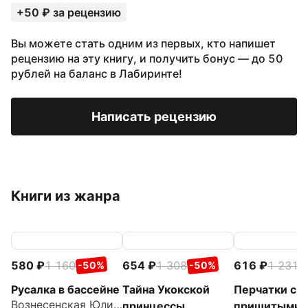
+50 ₽ за рецензию
Вы можете стать одним из первых, кто напишет
рецензию на эту книгу, и получить бонус — до 50
рублей на баланс в Лабиринте!
Написать рецензию
Книги из жанра
580
1 160
654
1 308
616
1 231
-50%
-50%
-
Русалка в бассейне
Тайна Укокской
Перчатки с
Вознесенская Юлия Николаевна
принцессы
пришитыми