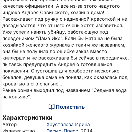
качестве официантки. А все из-за этого надутого
индюка Андрея Савинского, хозяина дома!
Расхаживает под ручку с надменной красоткой и не
догадывается, что от него очень хотят избавиться.
Уже успели нанять убийцу, работающую под
псевдонимом "Дама Икс". Если бы Наташа не была
хозяйкой женского журнала с таким же названием,
она бы не получила по ошибке заказ вместо
киллерши и не расхаживала бы сейчас в передничке,
пытаясь предупредить Андрея о готовящемся
покушении. Опустошив для храбрости несколько
бокалов, девушка сама не поняла, как оказалась под
кроватью в его спальне...
Ранее роман выходил под названием "Седьмая вода
на коньяке".
Полистать
Характеристики
Автор
Хрусталева Ирина
Издательство
Эксмо-Пресс
,
2014