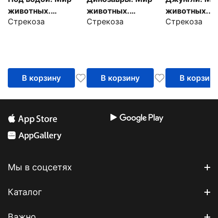
животных.
животных.
животных.
Стрекоза
Стрекоза
Стрекоза
Наклейки
Наклейки
Наклейки
В корзину
В корзину
В корзин
Мы в соцсетях
Каталог
Важно