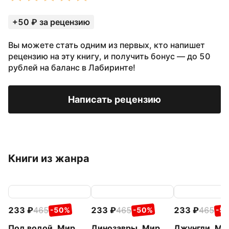
+50 ₽ за рецензию
Вы можете стать одним из первых, кто напишет
рецензию на эту книгу, и получить бонус — до 50
рублей на баланс в Лабиринте!
Написать рецензию
Книги из жанра
233
465
233
465
233
465
-50%
-50%
-5
Под водой. Мир
Динозавры. Мир
Джунгли. Ми