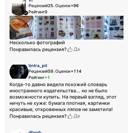
Рецензий
25
Оценок
+96
•
Рейтинг
0
Несколько фотографий
Да
Понравилась рецензия?
tintra_pit
Рецензий
59
Оценок
+114
•
Рейтинг
+1
Когда-то давно видела похожий словарь
иностранного издательства... но не было
возможности купить. На первый взгляд, этот
ничуть не хуже: бумага плотная, картинки
красивые, откровенных ляпов не заметила!
Да
Понравилась рецензия?
dbyyb