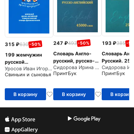
247
493
193
385
-50%
-5
315
630
-50%
Словарь Англо-
Словарь Анг
199 жемчужин
русский, русско-
Русский. 25
русской
Сидорова Ирина Вадимовна
английский. 45000
слов
Уросов Иван Игоревич
фразеологии.
ПринтБук
ПринтБук
Свиньин и сыновья
слов
Школьный русско-
английский
этимологический
В корзину
В корзину
В корзин
словарь
фразеологизмов