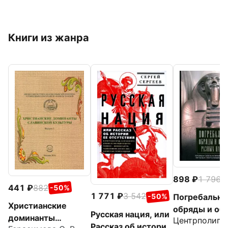
Книги из жанра
898
1 796
-
441
882
-50%
1 771
3 542
-50%
Погребальн
Христианские
обряды и об
Русская нация, или
доминанты
Центрполигр
разных народ
Рассказ об истории