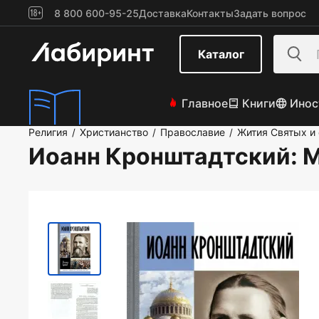
8 800 600-95-25
Доставка
Контакты
Задать вопрос
Каталог
Главное
Книги
Инос
Религия
Христианство
Православие
Жития Святых и
/
/
/
Иоанн Кронштадтский
: 