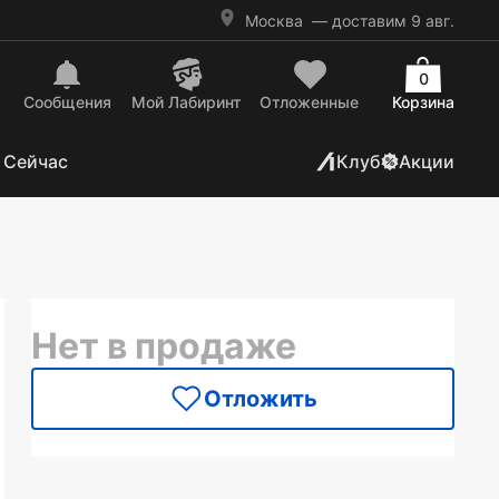
Москва
— доставим 9 авг.
0
Сообщения
Mой Лабиринт
Отложенные
Корзина
 Сейчас
Клуб
Акции
Нет в продаже
Отложить