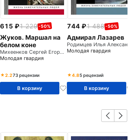
615
1 229
744
1 488
-50%
-50%
Жуков. Маршал на
Адмирал Лазарев
белом коне
Родимцев Илья Александрович
Молодая гвардия
Михеенков Сергей Егорович
Молодая гвардия
2.2
73 рецензии
4.8
5 рецензий
В корзину
В корзину