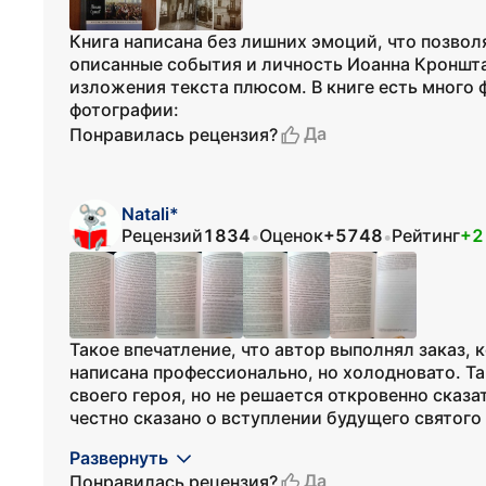
Книга написана без лишних эмоций, что позво
описанные события и личность Иоанна Кроншта
изложения текста плюсом. В книге есть много 
фотографии:
Да
Понравилась рецензия?
Natali*
Рецензий
1834
Оценок
+5748
Рейтинг
+2
•
•
Такое впечатление, что автор выполнял заказ, к
написана профессионально, но холодновато. Та
своего героя, но не решается откровенно сказат
честно сказано о вступлении будущего святого в
Развернуть
Да
Понравилась рецензия?