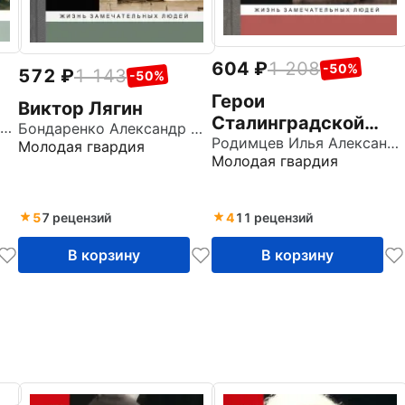
604
1 208
-50%
572
1 143
-50%
Герои
Виктор Лягин
Сталинградской
Порудоминский Владимир Ильич
Бондаренко Александр Юльевич
битвы
Родимцев Илья Александрович
Молодая гвардия
Молодая гвардия
5
7 рецензий
4
11 рецензий
В корзину
В корзину