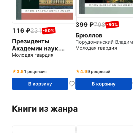
399
798
-50%
116
231
-50%
Брюллов
Президенты
Молодая гвардия
Академии наук.
Сборник
Молодая гвардия
3.5
1 рецензия
4.9
9 рецензий
В корзину
В корзину
Книги из жанра