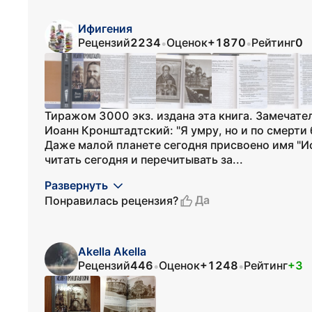
Ифигения
Рецензий
2234
Оценок
+1870
Рейтинг
0
•
•
Тиражом 3000 экз. издана эта книга. Замечате
Иоанн Кронштадтский: "Я умру, но и по смерти 
Даже малой планете сегодня присвоено имя "Ио
читать сегодня и перечитывать за...
Развернуть
Да
Понравилась рецензия?
Akella Akella
Рецензий
446
Оценок
+1248
Рейтинг
+3
•
•