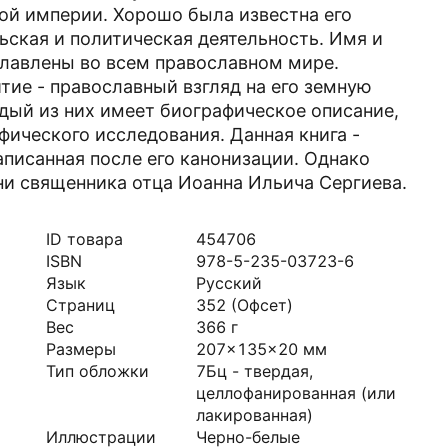
ой империи. Хорошо была известна его
ьская и политическая деятельность. Имя и
славлены во всем православном мире.
ие - православный взгляд на его земную
ждый из них имеет биографическое описание,
фического исследования. Данная книга -
аписанная после его канонизации. Однако
дни священника отца Иоанна Ильича Сергиева.
ID товара
454706
ISBN
978-5-235-03723-6
Язык
Русский
Страниц
352
(Офсет)
Вес
366
г
Размеры
207x135x20
мм
Тип обложки
7Бц - твердая,
целлофанированная (или
лакированная)
Иллюстрации
Черно-белые