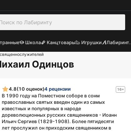
транные
Школа
Канцтовары
Игрушки
Лабиринт.
 священнослужителей
Михаил Одинцов
4.8
(10 оценок)
4 рецензии
16+
В 1990 году на Поместном соборе в сонм
православных святых введен один из самых
известных и популярных в народе
дореволюционных русских священников - Иоанн
Ильич Сергиев (1829-1908). Более пятидесяти
лет прослужил он приходским священником в