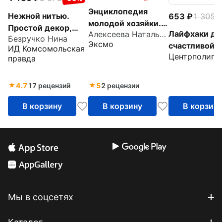
Энциклопедия
Нежной нитью.
653
1 305
-
молодой хозяйки.
Простой декор,
Лайфхаки дл
Алексеева Наталья Сергеевна
Полный
Безручко Нина
уютная вышивка и
Эксмо
счастливой х
иллюстрированный
ИД Комсомольская
домашняя выпечка
Центрполигр
правда
курс
4.7
17 рецензий
5
2 рецензии
В корзину
В корзину
В корзин
Мы в соцсетях