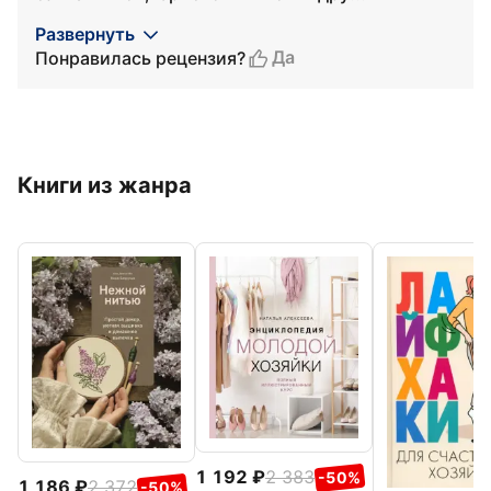
Развернуть
Да
Понравилась рецензия?
Книги из жанра
1 192
2 383
-50%
1 186
2 372
-50%