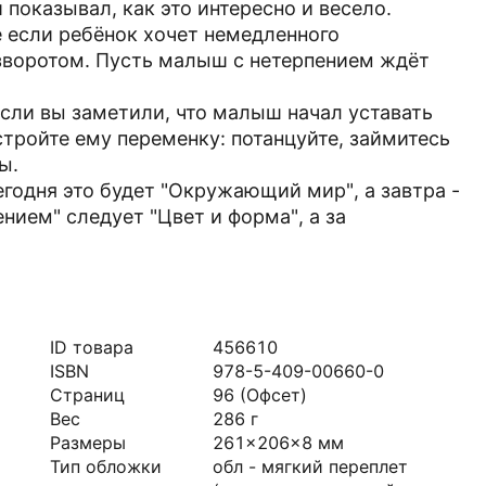
показывал, как это интересно и весело.
е если ребёнок хочет немедленного
зворотом. Пусть малыш с нетерпением ждёт
Если вы заметили, что малыш начал уставать
стройте ему переменку: потанцуйте, займитесь
ы.
егодня это будет "Окружающий мир", а завтра -
нием" следует "Цвет и форма", а за
ID товара
456610
ISBN
978-5-409-00660-0
Страниц
96
(Офсет)
Вес
286
г
Размеры
261x206x8
мм
Тип обложки
обл - мягкий переплет