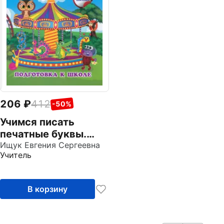
206
412
-50%
Учимся писать
печатные буквы.
Сборник
Ищук Евгения Сергеевна
Учитель
развивающих
заданий для
дошкольников с
В корзину
наклейками