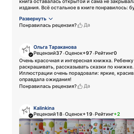
книга оставалась открытой и сама не закрывал
издания. Всё остальное в книге понравилось: бу
Развернуть
Да
Понравилась рецензия?
Ольга Тараканова
Рецензий
37
Оценок
+97
Рейтинг
0
•
•
Очень красочная и интересная книжка. Ребенку
раскрашивать, рассказывать сказки по книжке.
Иллюстрации очень порадовали: яркие, красив
оправдала ожидания!
Да
Понравилась рецензия?
Kalinkina
Рецензий
18
Оценок
+19
Рейтинг
+2
•
•