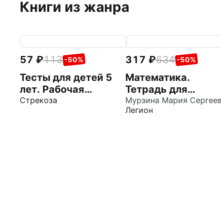
Книги из жанра
57
113
317
634
-50%
-50%
Тесты для детей 5
Математика.
лет. Рабочая
Тетрадь для
тетрадь
Стрекоза
подготовки к школ
Мурзина Мария Сергее
Легион
дошкольника
6-7 лет