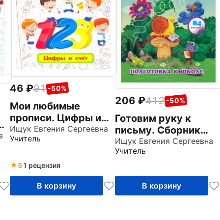
46
91
-50%
206
412
-50%
Мои любимые
прописи. Цифры и
Готовим руку к
счет. Рабочая
Ищук Евгения Сергеевна
письму. Сборник
а
Учитель
тетрадь
развивающих
Ищук Евгения Сергеевна
Учитель
дошкольника. ФГОС
заданий для
ДО
дошкольников с
5
1 рецензия
наклейками. ФГОС
В корзину
В корзину
ДО