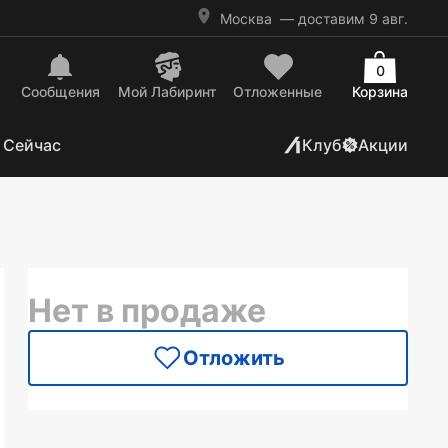
Москва
— доставим 9 авг.
0
Сообщения
Mой Лабиринт
Отложенные
Корзина
 Сейчас
Клуб
Акции
Нет в продаже
Отложить