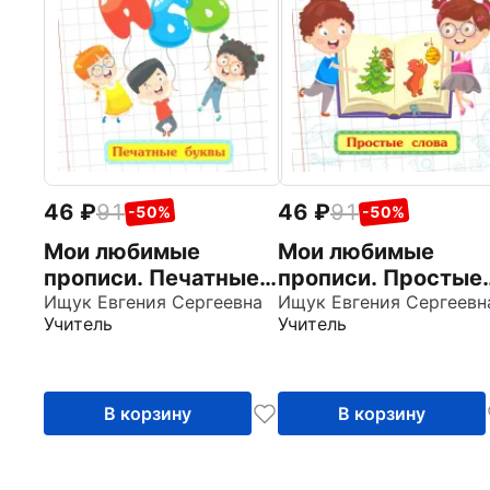
46
91
46
91
-50%
-50%
Мои любимые
Мои любимые
прописи. Печатные
прописи. Простые
буквы. Рабочая
Ищук Евгения Сергеевна
слова. Рабочая
Ищук Евгения Сергеевн
Учитель
Учитель
тетрадь
тетрадь
дошкольника. ФГОС
дошкольника
ДО
В корзину
В корзину