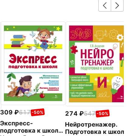
1
К
П
Фе
309
617
-50%
274
547
-50%
Экспресс-
Нейротренажер.
подготовка к школе.
Подготовка к школе