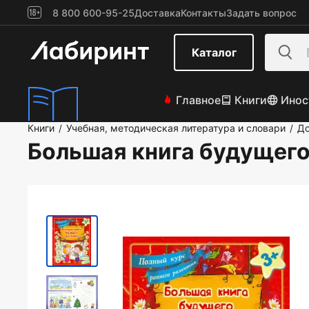
8 800 600-95-25
Доставка
Контакты
Задать вопрос
Каталог
Главное
Книги
Инос
Книги
Учебная, методическая литература и словари
До
/
/
Большая книга будущег