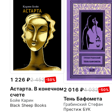
1 226
2 452
-50%
Астарта. В конечном
2 016
4 032
-50%
счете
Тень Бафомета
Бойе Карин
Грабинский Стефан
Black Sheep Books
Престиж БУК