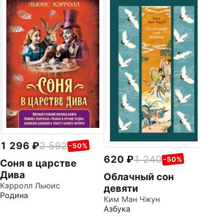
9
Л
Ме
По
1 296
2 592
-50%
620
1 240
-50%
Соня в царстве
Дива
Облачный сон
Кэрролл Льюис
девяти
Родина
Ким Ман Чжун
Азбука