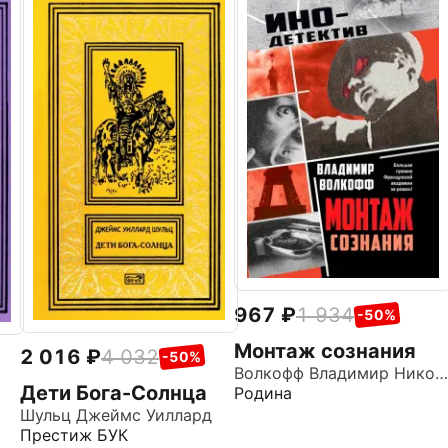
967
1 934
-50%
Монтаж сознания
2 016
4 032
-50%
Волкофф Владимир Николаевич
Дети Бога-Солнца
Родина
Шульц Джеймс Уиллард
Престиж БУК