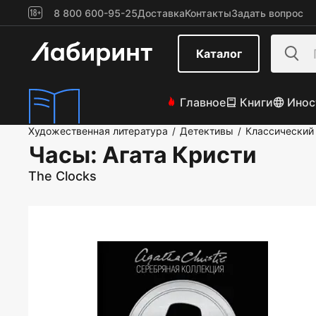
8 800 600-95-25
Доставка
Контакты
Задать вопрос
Каталог
Главное
Книги
Инос
Художественная литература
Детективы
Классический
/
/
Часы
: Агата Кристи
The Clocks