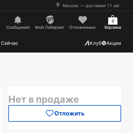
Москва
— доставим 11 авг.
0
Сообщения
Mой Лабиринт
Отложенные
Корзина
 Сейчас
Клуб
Акции
Нет в продаже
Отложить