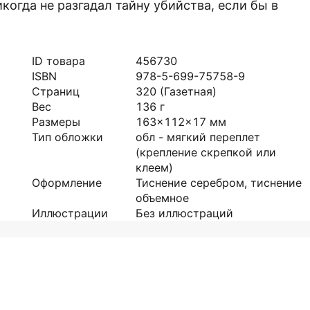
икогда не разгадал тайну убийства, если бы в
ID товара
456730
ISBN
978-5-699-75758-9
Страниц
320
(Газетная)
Вес
136
г
Размеры
163x112x17
мм
Тип обложки
обл - мягкий переплет
(крепление скрепкой или
клеем)
Оформление
Тиснение серебром, тиснение
объемное
Иллюстрации
Без иллюстраций