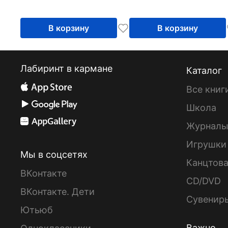
В корзину
В корзину
Лабиринт в кармане
Каталог
Все книг
Школа
Журнал
Игрушки
Мы в соцсетях
Канцтов
ВКонтакте
CD/DVD
ВКонтакте. Дети
Сувенир
Ютьюб
Важно