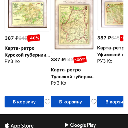
387
645
387
645
-4
-40%
Карта-ретро
Карта-ретро
Уфимской гу
Курской губернии
387
645
-40%
РУЗ Ко
РУЗ Ко
на 1902 год
на 1864 год
Карта-ретро
Тульской губернии
РУЗ Ко
на 1902 год
В корзину
В корзину
В корзин