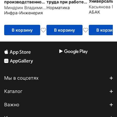
Универсальн
производственной
труда при работе
справочник
Миндрин Владимир Иванович
Норматика
безопасности
на высоте
АБАК
Инфра-Инженерия
В корзину
В корзину
В корзин
Мы в соцсетях
Каталог
Важно