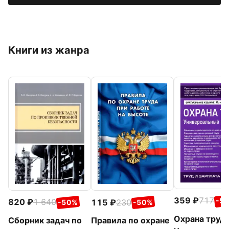
Книги из жанра
359
717
-5
820
1 640
115
230
-50%
-50%
Охрана труда
Сборник задач по
Правила по охране