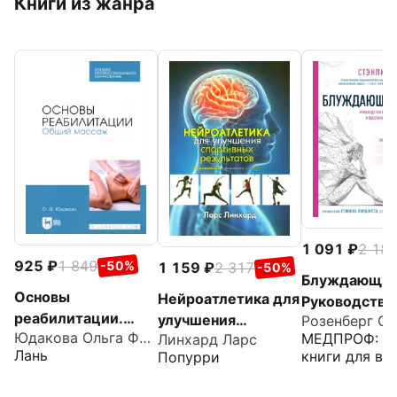
Книги из жанра
1 091
2 18
925
1 849
-50%
1 159
2 317
-50%
Блуждающий
Основы
Нейроатлетика для
Руководство
реабилитации.
улучшения
Розенберг Ст
избавлению 
Юдакова Ольга Федоровна
МЕДПРОФ: ат
Общий массаж.
Линхард Ларс
спортивных
тревоги и
Лань
книги для вр
Попурри
Учебное пособие
результатов.
восстановле
для СПО
Тренировка
нервной сис