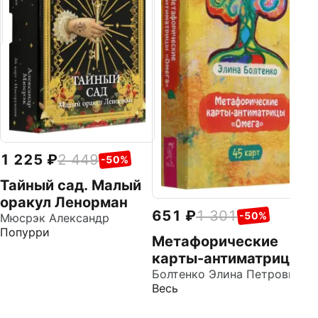
"
Бо
Ве
б
1 225
2 449
-50%
Тайный сад. Малый
оракул Ленорман
651
1 301
-50%
Мюсрэк Александр
Попурри
Метафорические
карты-антиматрицы
Омега, 45 карт
Болтенко Элина Петровна
Весь