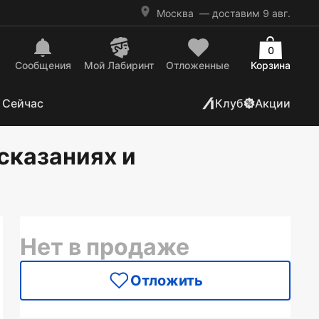
Москва
— доставим 9 авг.
0
Сообщения
Mой Лабиринт
Отложенные
Корзина
 Сейчас
Клуб
Акции
дсказаниях и
Нет в продаже
Отложить