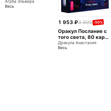
таролога.
Агрба Эльвира
Весь
Психология, НЛП,
коучинг и МАК в
Таро
1 953
3 905
-50%
Оракул Послание с
того света, 80 карт
+ брошюра
Дракула Анастасия
Весь