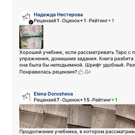
Надежда Нестерова
Рецензий
1
Оценок
+1
Рейтинг
+1
•
•
Хороший учебник, если рассматривать Таро с п
упражнения, домашние задания. Книга разбита н
она была бы неподьемной. Шрифт удобный. Разб
Да
Понравилась рецензия?
Elena Dorosheva
Рецензий
7
Оценок
+15
Рейтинг
+1
•
•
Продолжение учебника, в котором рассматрив