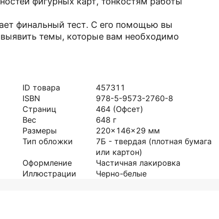
ностей фигурных карт, тонкостям работы
гает финальный тест. С его помощью вы
 выявить темы, которые вам необходимо
ID товара
457311
ISBN
978-5-9573-2760-8
Страниц
464
(Офсет)
Вес
648
г
Размеры
220x146x29
мм
Тип обложки
7Б - твердая (плотная бумага
или картон)
Оформление
Частичная лакировка
Иллюстрации
Черно-белые