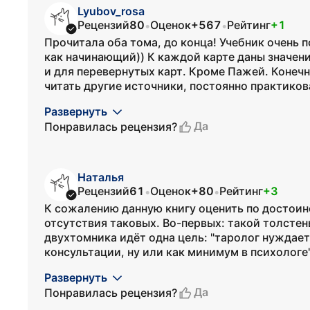
Lyubov_rosa
Рецензий
80
Оценок
+567
Рейтинг
+1
•
•
Прочитала оба тома, до конца! Учебник очень 
как начинающий)) К каждой карте даны значения
и для перевернутых карт. Кроме Пажей. Конечн
читать другие источники, постоянно практикова
Развернуть
Да
Понравилась рецензия?
Наталья
Рецензий
61
Оценок
+80
Рейтинг
+3
•
•
К сожалению данную книгу оценить по достоин
отсутствия таковых. Во-первых: такой толстен
двухтомника идёт одна цель: "таролог нуждает
консультации, ну или как минимум в психологе"
Развернуть
Да
Понравилась рецензия?