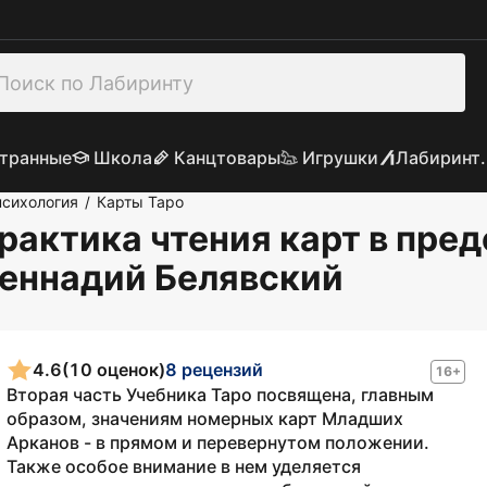
транные
Школа
Канцтовары
Игрушки
Лабиринт.
психология
Карты Таро
/
практика чтения карт в пре
 Геннадий Белявский
4.6
(10 оценок)
8 рецензий
16+
Вторая часть Учебника Таро посвящена, главным
образом, значениям номерных карт Младших
Арканов - в прямом и перевернутом положении.
Также особое внимание в нем уделяется