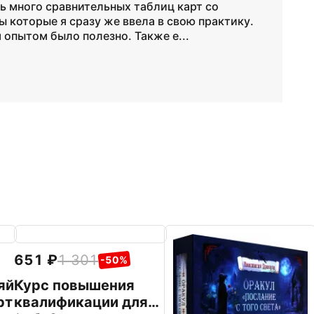
ь много сравнительных таблиц карт со
 которые я сразу же ввела в свою практику.
опытом было полезно. Также е...
651
1 301
-50%
яй
Курс повышения
рт
квалификации для