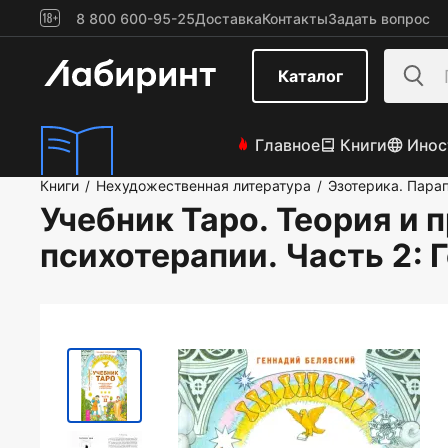
8 800 600-95-25
Доставка
Контакты
Задать вопрос
Каталог
Главное
Книги
Инос
Книги
Нехудожественная литература
Эзотерика. Пара
/
/
Учебник Таро. Теория и 
психотерапии. Часть 2
: