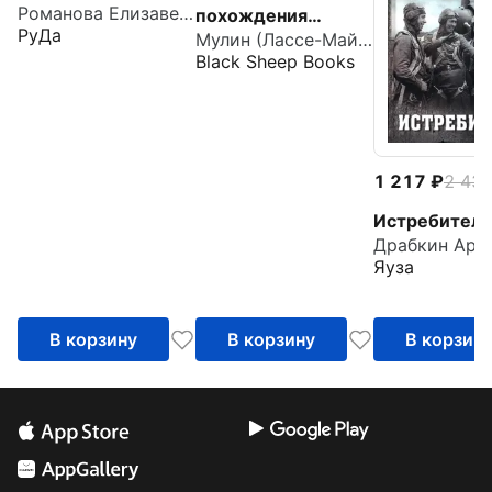
Романова Елизавета Сергеевна
похождения
РуДа
Мулин (Лассе-Майя) Ларс
Лассе-Майи,
Black Sheep Books
рассказанные им
самим
1 217
2 43
Истребител
Яуза
В корзину
В корзину
В корзин