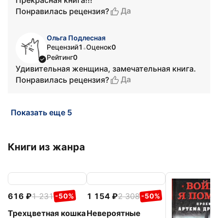
Прекрасная книга!!!
Да
Понравилась рецензия?
Ольга Подлесная
Рецензий
1
Оценок
0
•
Рейтинг
0
Удивительная женщина, замечательная книга.
Да
Понравилась рецензия?
Показать еще 5
Книги из жанра
616
1 231
1 154
2 308
-50%
-50%
Трехцветная кошка
Невероятные