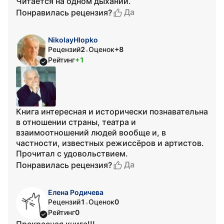
Читается на одном дыхании.
Да
Понравилась рецензия?
NikolayHlopko
Рецензий
2
Оценок
+8
•
Рейтинг
+1
Книга интересная и исторически познавательна
в отношении страны, театра и
взаимоотношений людей вообще и, в
частности, известных режиссёров и артистов.
Прочитал с удовольствием.
Да
Понравилась рецензия?
Елена Родичева
Рецензий
1
Оценок
0
•
Рейтинг
0