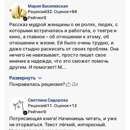
Мария Василевская
Рецензий
32
Оценок
+94
•
Рейтинг
0
Рассказ мудрой женщины о ее ролях, людях, с
которыми встречалась и работала, о театре и
кино, а главное – об отношении к этому, об
отношении к жизни. Ей было очень трудно, и
даже стыдно раскисать от своих проблем. Она
ничего не навязывает, просто пишет свое
мнение в надежде, что это сможет помочь
другим. И помогает! М...
Развернуть
Да
Понравилась рецензия?
Светлана Сидорова
Рецензий
11
Оценок
+12
•
Рейтинг
0
Потрясающая книга! Начинаешь читать, и уже
не оторваться. Текст лёгкий, интересный.