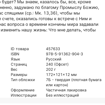
 будет? Мы знаем, казалось бы, все, кроме
омненно, задумано по благому Промыслу Божию,
ас спящими (ср.: Мк. 13,36), чтобы мы
сче­те, оказались готовы к встрече с Ним и
нас вопроса о времени кончины мира задавали
 изменить нашу жизнь: Что мне делать, чтобы
ID товара
457633
ISBN
978-5-91362-904-3
Язык
Русский
Страниц
240
(Офсет)
Вес
202
г
Размеры
172x121x12
мм
Тип обложки
7Б - твердая (плотная бумага
или картон)
Оформление
Частичная лакировка
Иллюстрации
Без иллюстраций