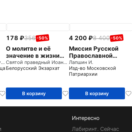
178
356
4 200
8 400
-50%
-50%
О молитве и её
Миссия Русской
значение в жизни
Православной
Святитель Иоанн Златоуст
христианства.
Святой праведный Иоанн Кронштадтский
Церкви в
Лапшин И.
ца
Белорусский Экзархат
Изд-во Московской
Извлечения из
современном мире
Патриархии
дневника с
комментариями
пастырей
В корзину
В корзину
Интересно
и
Лабиринт. Сейчас