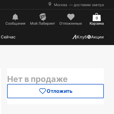
Москва
— доставим завтра
0
Сообщения
Mой Лабиринт
Отложенные
Корзина
 Сейчас
Клуб
Акции
Нет в продаже
Отложить