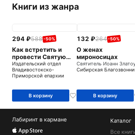
Книги из жанра
294
588
132
264
-50%
-50%
Как встретить и
О женах
провести Святую
мироносицах
Пасху
Издательский отдел
Владивостокско-
Сибирская Благозвонни
Приморской епархии
В корзину
В корзину
Лабиринт в кармане
Каталог
Все книг