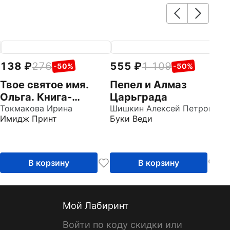
138
276
555
1 109
4
-50%
-50%
Твое святое имя.
Пепел и Алмаз
Н
Ольга. Книга-
Царьграда
К
подарок
Токмакова Ирина
Шишкин Алексей Петрович
в
По
Имидж Принт
Буки Веди
Из
с
Па
П
В корзину
В корзину
Мой Лабиринт
Войти по коду скидки или