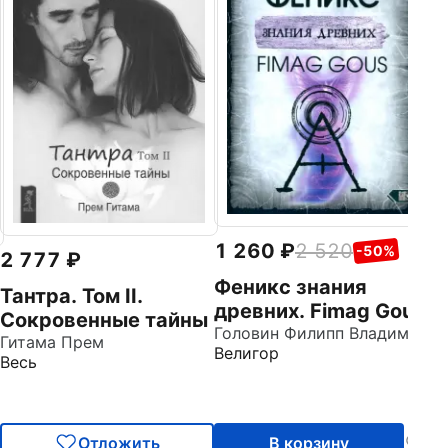
О
И
н
Ка
Ве
р
э
п
1 260
2 520
-50%
2 777
Феникс знания
Тантра. Том II.
древних. Fimag Gous
Сокровенные тайны
Головин Филипп Владимирович
Гитама Прем
Велигор
Весь
Отложить
В корзину