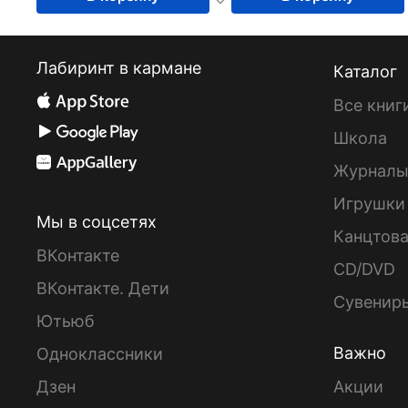
Лабиринт в кармане
Каталог
Все книг
Школа
Журнал
Игрушки
Мы в соцсетях
Канцтов
ВКонтакте
CD/DVD
ВКонтакте. Дети
Сувенир
Ютьюб
Важно
Одноклассники
Дзен
Акции