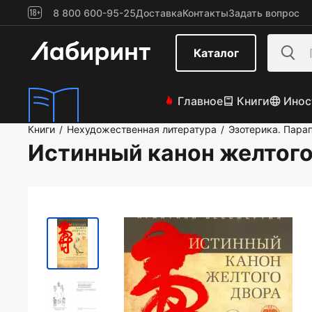
8 800 600-95-25
Доставка
Контакты
Задать вопрос
Каталог
Главное
Книги
Инос
Книги
Нехудожественная литература
Эзотерика. Пара
/
/
Истинный канон желтого