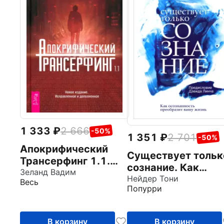
1 333
2 666
-50%
1 351
2 701
-50%
Апокрифический
Существует тольк
Трансерфинг 1.1.
сознание. Как
Новое издание
Зеланд Вадим
осознанность
Нейдер Тони
Весь
Попурри
преобразит вашу
жизнь
В корзину
В корзину