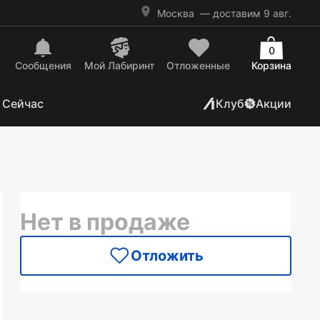
Москва
— доставим 9 авг.
0
Сообщения
Mой Лабиринт
Отложенные
Корзина
 Сейчас
Клуб
Акции
Нет в продаже
Отложить