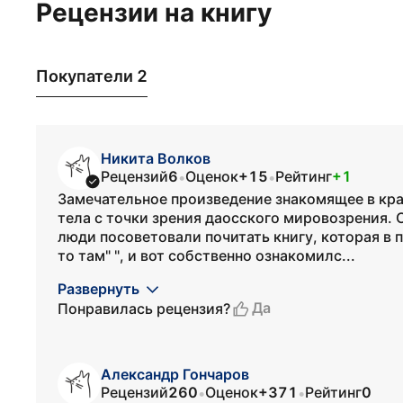
Рецензии на книгу
Покупатели 2
Никита Волков
Рецензий
6
Оценок
+15
Рейтинг
+1
•
•
Замечательное произведение знакомящее в кра
тела с точки зрения даосского мировозрения.
люди посоветовали почитать книгу, которая в п
то там" ", и вот собственно ознакомилс...
Развернуть
Да
Понравилась рецензия?
Александр Гончаров
Рецензий
260
Оценок
+371
Рейтинг
0
•
•