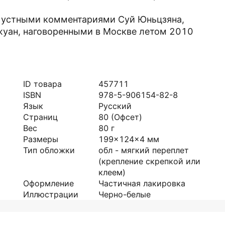
 устными комментариями Суй Юньцзяна,
жуан, наговоренными в Москве летом 2010
ID товара
457711
ISBN
978-5-906154-82-8
Язык
Русский
Страниц
80
(Офсет)
Вес
80
г
Размеры
199x124x4
мм
Тип обложки
обл - мягкий переплет
(крепление скрепкой или
клеем)
Оформление
Частичная лакировка
Иллюстрации
Черно-белые