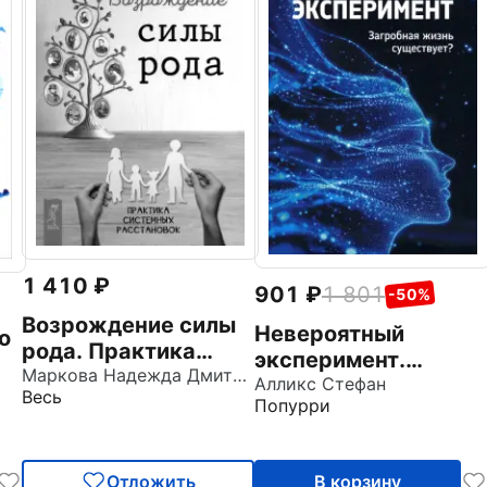
1 410
901
1 801
-50%
Возрождение силы
Невероятный
о
рода. Практика
эксперимент.
системных
Маркова Надежда Дмитриевна
Загробная жизнь
Алликс Стефан
Весь
расстановок
Попурри
существует?
Отложить
В корзину