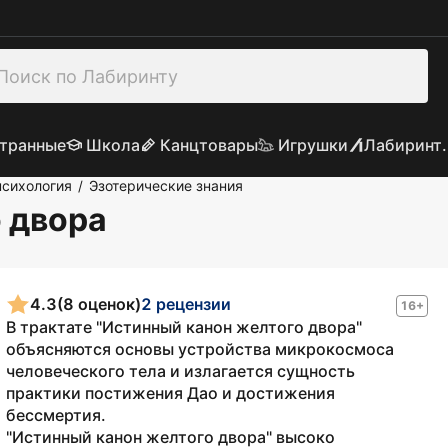
транные
Школа
Канцтовары
Игрушки
Лабиринт.
психология
Эзотерические знания
/
 двора
4.3
(8 оценок)
2 рецензии
16+
В трактате "Истинный канон желтого двора"
объясняются основы устройства микрокосмоса
человеческого тела и излагается сущность
практики постижения Дао и достижения
бессмертия.
"Истинный канон желтого двора" высоко