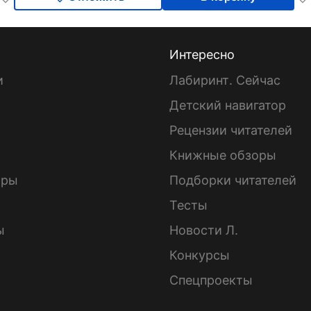
Интересно
и
Лабиринт. Сейчас
Детский навигатор
ы
Рецензии читателей
Книжные обзоры
ары
Подборки читателей
Тесты
ы
Новости Л.
Конкурсы
Спецпроекты