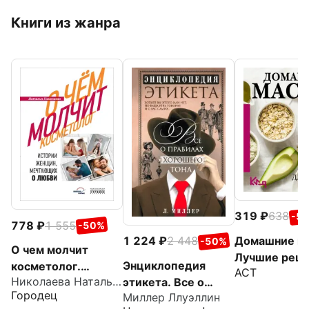
Книги из жанра
319
638
-5
778
1 555
-50%
Домашние ма
1 224
2 448
-50%
О чем молчит
Лучшие рец
Энциклопедия
косметолог.
АСТ
для лица и в
Николаева Наталья Николаевна
этикета. Все о
Истории женщин,
Городец
Миллер Ллуэллин
правилах хорошего
мечтающих о