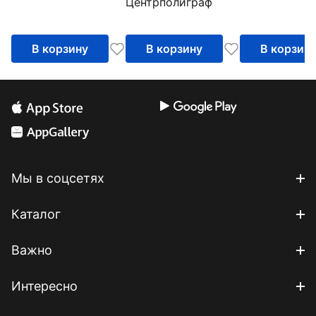
Центрполиграф
тона
любви
В корзину
В корзину
В корзин
Мы в соцсетях
Каталог
Важно
Интересно