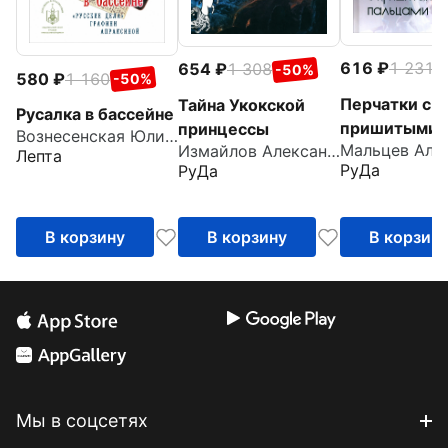
616
1 231
654
1 308
-
-50%
580
1 160
-50%
Перчатки с
Тайна Укокской
Русалка в бассейне
пришитыми
принцессы
Вознесенская Юлия Николаевна
Измайлов Александр
пальцами
Лепта
РуДа
РуДа
В корзину
В корзину
В корзин
Мы в соцсетях