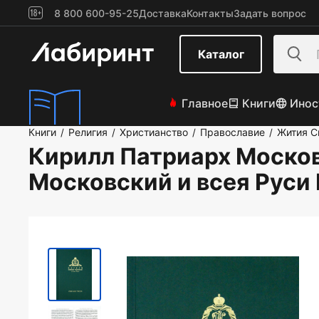
8 800 600-95-25
Доставка
Контакты
Задать вопрос
Каталог
Главное
Книги
Инос
Книги
Религия
Христианство
Православие
Жития С
/
/
/
/
Кирилл Патриарх Московс
Московский и всея Руси