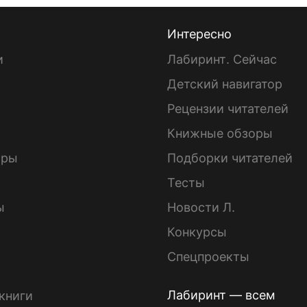
Интересно
и
Лабиринт. Сейчас
Детский навигатор
ы
Рецензии читателей
Книжные обзоры
ары
Подборки читателей
Тесты
ы
Новости Л.
Конкурсы
Спецпроекты
Лабиринт — всем
книги