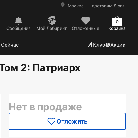
Москва
— доставим 8 авг.
0
Сообщения
Mой Лабиринт
Отложенные
Корзина
 Сейчас
Клуб
Акции
 Том 2
: Патриарх
Нет в продаже
Отложить