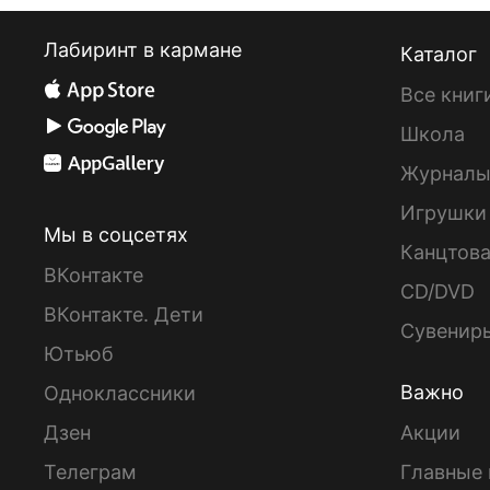
Лабиринт в кармане
Каталог
Все книг
Школа
Журнал
Игрушки
Мы в соцсетях
Канцтов
ВКонтакте
CD/DVD
ВКонтакте. Дети
Сувенир
Ютьюб
Важно
Одноклассники
Дзен
Акции
Телеграм
Главные 