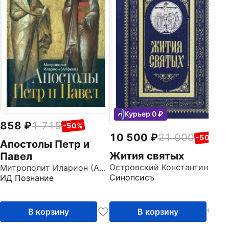
П
п
д
Ни
с
Курьер 0 ₽
858
1 715
-50%
10 500
21 000
-50%
Апостолы Петр и
Жития святых
Павел
Островский Константин
Митрополит Иларион (Алфеев)
Синопсисъ
ИД Познание
В корзину
В корзину