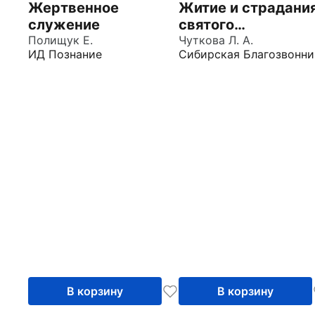
Жертвенное
Житие и страдани
служение
святого
Полищук Е.
великомученика
Чуткова Л. А.
ИД Познание
Сибирская Благозвонни
Евстафия Плакид
В корзину
В корзину