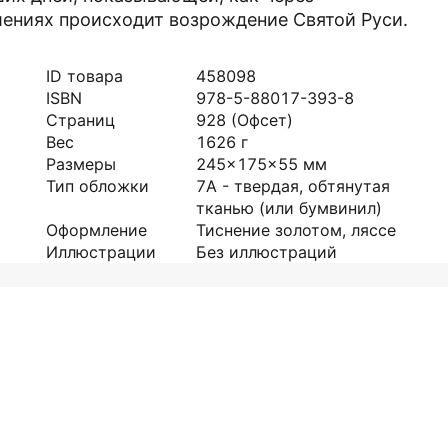
шениях происходит возрождение Святой Руси.
ID товара
458098
ISBN
978-5-88017-393-8
Страниц
928
(Офсет)
Вес
1626
г
Размеры
245x175x55
мм
Тип обложки
7А - твердая, обтянутая
тканью (или бумвинил)
Оформление
Тиснение золотом, ляссе
Иллюстрации
Без иллюстраций