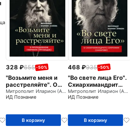
я
ца
ы
328
655
468
935
-50%
-50%
"Возьмите меня и
"Во свете лица Его".
расстреляйте". О
Схиархимандрит
преподобном
Митрополит Иларион (Алфеев)
Софроний (Сахаров)
Митрополит Иларион (Алфеев)
ИД Познание
ИД Познание
Гаврииле
и его учение о
(Ургебадзе)
духовной жизни
В корзину
В корзину