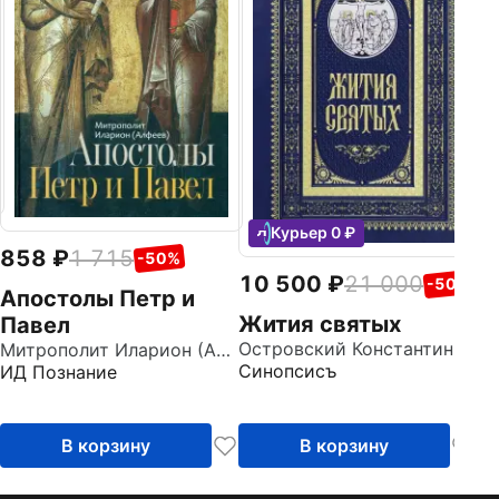
п
д
Ни
с
Курьер 0 ₽
858
1 715
-50%
10 500
21 000
-50%
Апостолы Петр и
Жития святых
Павел
Островский Константин
Митрополит Иларион (Алфеев)
Синопсисъ
ИД Познание
В корзину
В корзину