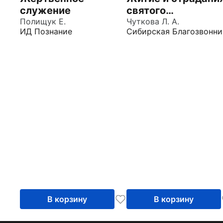
служение
святого
Полищук Е.
великомученика
Чуткова Л. А.
ИД Познание
Сибирская Благозвонни
Евстафия Плакид
В корзину
В корзину