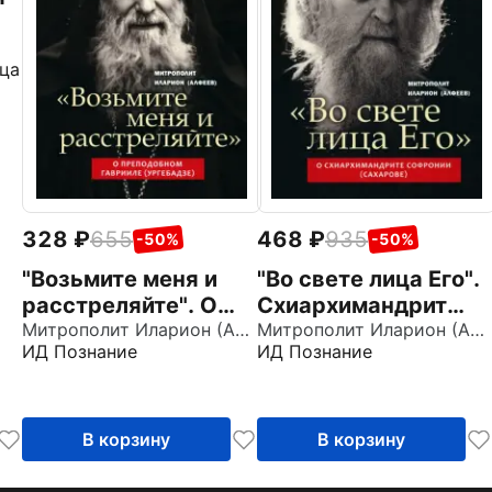
ца
ы
328
655
468
935
-50%
-50%
"Возьмите меня и
"Во свете лица Его".
расстреляйте". О
Схиархимандрит
преподобном
Митрополит Иларион (Алфеев)
Софроний (Сахаров)
Митрополит Иларион (Алфеев)
ИД Познание
ИД Познание
Гаврииле
и его учение о
(Ургебадзе)
духовной жизни
В корзину
В корзину