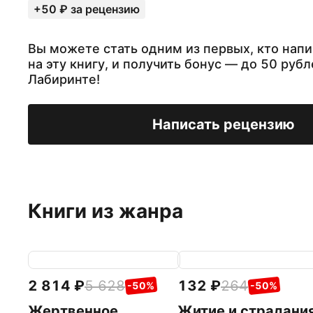
+50 ₽ за рецензию
Вы можете стать одним из первых, кто нап
на эту книгу, и получить бонус — до 50 рубл
Лабиринте!
Написать рецензию
Книги из жанра
2 814
5 628
132
264
-50%
-50%
Жертвенное
Житие и страдани