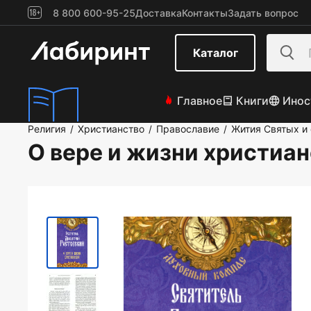
8 800 600-95-25
Доставка
Контакты
Задать вопрос
Каталог
Главное
Книги
Инос
Религия
Христианство
Православие
Жития Святых и
/
/
/
О вере и жизни христиа