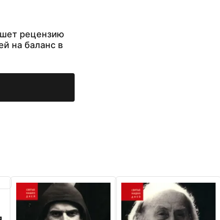
ишет рецензию
ей на баланс в
я