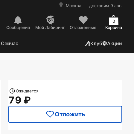
Москва
— доставим 9 авг.
0
Сообщения
Mой Лабиринт
Отложенные
Корзина
 Сейчас
Клуб
Акции
Ожидается
79
Отложить