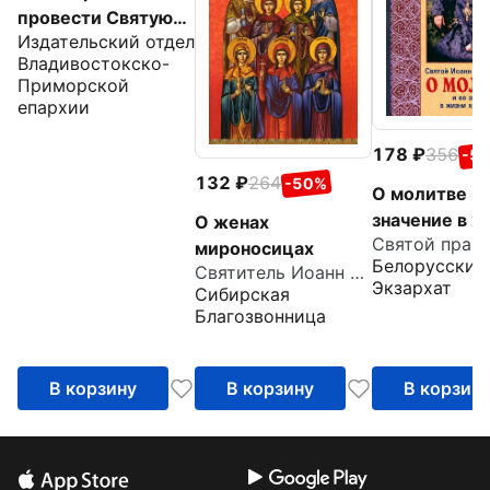
провести Святую
Издательский отдел
Пасху
Владивостокско-
Приморской
епархии
178
356
-5
132
264
-50%
О молитве и 
значение в ж
О женах
христианства
мироносицах
Белорусский
Святитель Иоанн Златоуст
Извлечения 
Экзархат
Сибирская
дневника с
Благозвонница
комментари
пастырей
В корзину
В корзину
В корзин