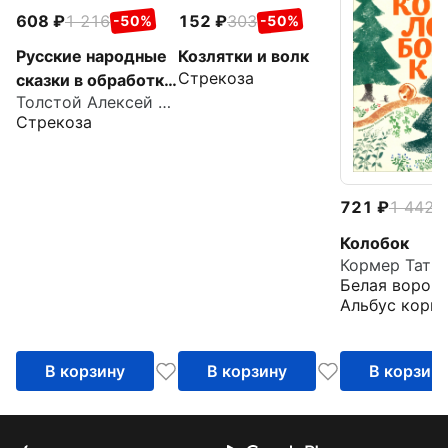
608
1 216
152
303
-50%
-50%
Русские народные
Козлятки и волк
Стрекоза
сказки в обработке
Толстой Алексей Николаевич
А. Н. Толстого
Стрекоза
721
1 442
-
Колобок
Кормер Тать
Белая ворона
Альбус корву
В корзину
В корзину
В корзин