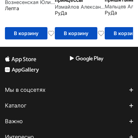
Вознесенская Юлия Николаевна
Измайлов Александр
пальцами
Лепта
РуДа
РуДа
В корзину
В корзину
В корзин
Мы в соцсетях
Каталог
Важно
Интересно