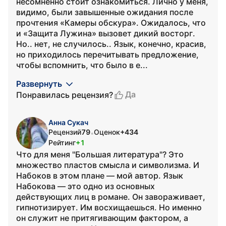
несомненно стоит ознакомиться. Лично у меня,
видимо, были завышенные ожидания после
прочтения «Камеры обскура». Ожидалось, что
и «Защита Лужина» вызовет дикий восторг.
Но.. нет, не случилось.. Язык, конечно, красив,
но приходилось перечитывать предложение,
чтобы вспомнить, что было в е...
Развернуть
Да
Понравилась рецензия?
Анна Сукач
Рецензий
79
Оценок
+434
•
Рейтинг
+1
Что для меня "Большая литература"? Это
множество пластов смысла и символизма. И
Набоков в этом плане — мой автор. Язык
Набокова — это одно из основных
действующих лиц в романе. Он завораживает,
гипнотизирует. Им восхищаешься. Но именно
он служит не притягивающим фактором, а