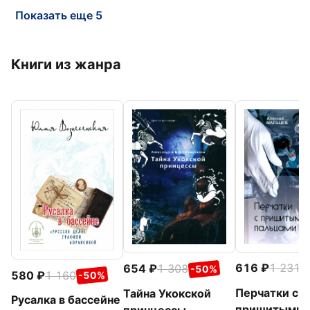
Показать еще 5
Книги из жанра
616
1 231
654
1 308
-
-50%
580
1 160
-50%
Перчатки с
Тайна Укокской
Русалка в бассейне
пришитыми
принцессы