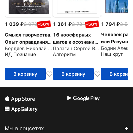
1 794
3 58
1 039
2 078
1 361
2 721
-50%
-50%
Человек раз
Смысл творчества.
16 ноосферных
или Разумны
Опыт оправдания
шагов к осознанию
Бодин Алекс
Бердяев Николай Александрович
Палагин Сергей Викторович
вирус. Моно
человека
того, что же всё-
Наш круг
ИД Познание
Алгоритм
таки такое
«сознание».
Первый
В корзину
В корзину
В корзин
ноосферный
учебник
Мы в соцсетях