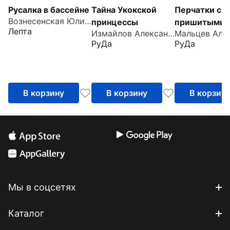
Русалка в бассейне
Тайна Укокской
Перчатки с
Вознесенская Юлия Николаевна
принцессы
пришитыми
Лепта
Измайлов Александр
пальцами
РуДа
РуДа
В корзину
В корзину
В корзин
Мы в соцсетях
Каталог