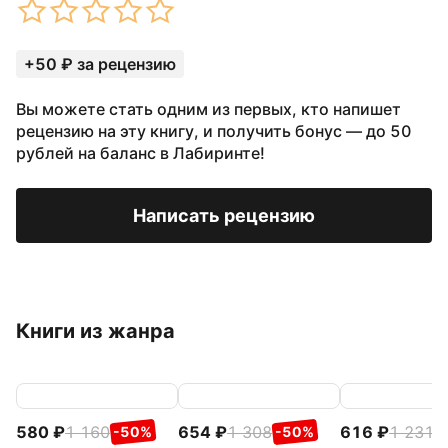
+50 ₽ за рецензию
Вы можете стать одним из первых, кто напишет
рецензию на эту книгу, и получить бонус — до 50
рублей на баланс в Лабиринте!
Написать рецензию
Книги из жанра
580
1 160
654
1 308
616
1 231
-50%
-50%
-