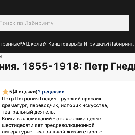
транные
Школа
Канцтовары
Игрушки
Лабиринт.
ы
ания. 1855-1918
: Петр Гне
5
(4 оценки)
2 рецензии
Петр Петрович Гнедич - русский прозаик,
драматург, переводчик, историк искусства,
театральный деятель.
Книга воспоминаний - это хроника целых
шестидесяти лет предреволюционной
литературно-театральной жизни старого