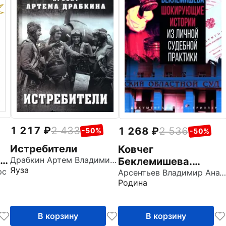
1 217
2 433
1 268
2 536
-50%
-50%
Истребители
Ковчег
-
Драбкин Артем Владимирович
Беклемишева.
Яуза
ые
рс
Шокирующие
Арсентьев Владимир Анатольевич
Родина
истории из личной
судебной практики
В корзину
В корзину