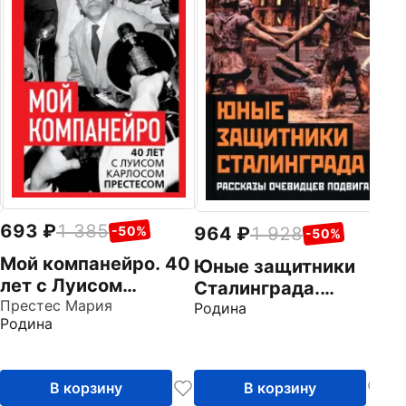
р
Ро
693
1 385
964
1 928
-50%
-50%
Мой компанейро. 40
Юные защитники
лет с Луисом
Сталинграда.
Карлосом
Престес Мария
Рассказы
Родина
Родина
Престесом
очевидцев подвига
В корзину
В корзину