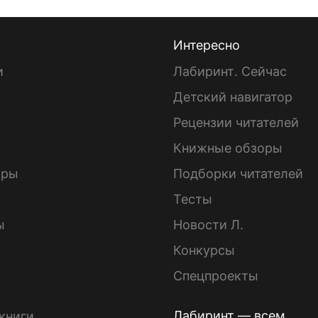
Интересно
и
Лабиринт. Сейчас
Детский навигатор
ы
Рецензии читателей
Книжные обзоры
ары
Подборки читателей
Тесты
ы
Новости Л.
Конкурсы
Спецпроекты
Лабиринт — всем
книги