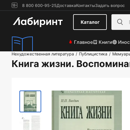
8 800 600-95-25
Доставка
Контакты
Задать вопрос
Каталог
Главное
Книги
Инос
Нехудожественная литература
Публицистика
Мемуар
/
/
Книга жизни. Воспомин