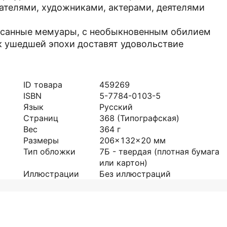
ателями, художниками, актерами, деятелями
писанные мемуары, с необыкновенным обилием
к ушедшей эпохи доставят удовольствие
ID товара
459269
ISBN
5-7784-0103-5
Язык
Русский
Страниц
368
(Типографская)
Вес
364
г
Размеры
206x132x20
мм
Тип обложки
7Б - твердая (плотная бумага
или картон)
Иллюстрации
Без иллюстраций