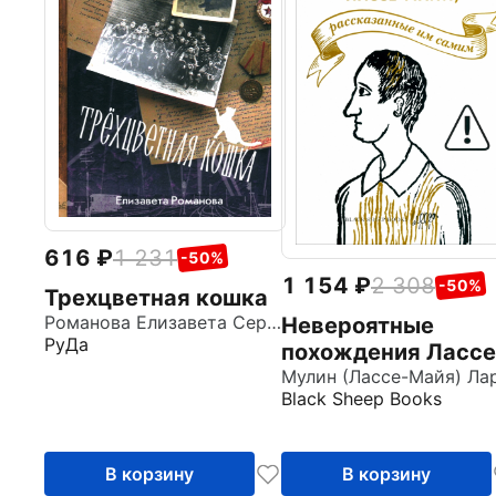
616
1 231
-50%
1 154
2 308
-50%
Трехцветная кошка
Романова Елизавета Сергеевна
Невероятные
РуДа
похождения Лассе
Майи, рассказанн
Мулин (Лассе-Майя) Ла
Black Sheep Books
им самим
В корзину
В корзину