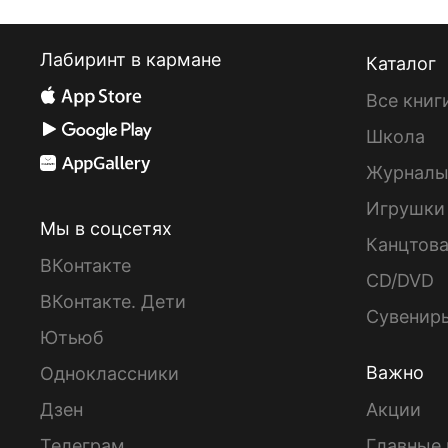
Лабиринт в кармане
Каталог
Все книг
Школа
Журнал
Игрушки
Мы в соцсетях
Канцтов
ВКонтакте
CD/DVD
ВКонтакте. Дети
Сувенир
Ютьюб
Важно
Одноклассники
Дзен
Акции
Телеграм
Главные 