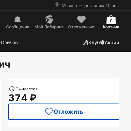
Москва
— доставим 10 авг.
0
Сообщения
Mой Лабиринт
Отложенные
Корзина
 Сейчас
Клуб
Акции
дич
Ожидается
374
Отложить