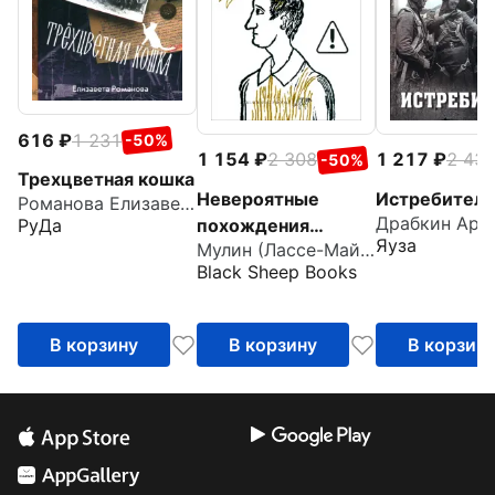
616
1 231
-50%
1 154
2 308
1 217
2 43
-50%
Трехцветная кошка
Невероятные
Истребител
Романова Елизавета Сергеевна
похождения
РуДа
Яуза
Мулин (Лассе-Майя) Ларс
Лассе-Майи,
Black Sheep Books
рассказанные им
самим
В корзину
В корзину
В корзин