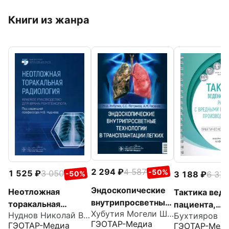
Книги из жанра
2 294
4 587
-50%
1 525
3 050
3 188
6 37
-50%
Эндоскопические
Неотложная
Тактика вед
внутрипросветные
торакальная
пациента,
Хубутия Могели Шалвович
технологии в
Нуднов Николай Васильевич
радиология.
работающего
ГЭОТАР-Медиа
ГЭОТАР-Медиа
ГЭОТАР-Мед
трансплантации
Краткое