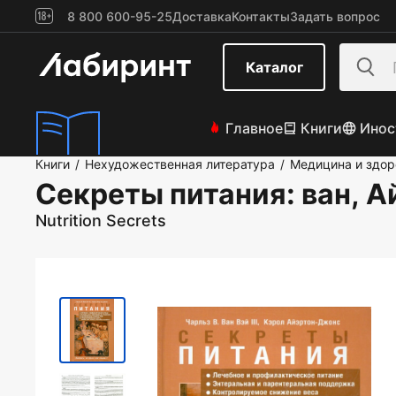
8 800 600-95-25
Доставка
Контакты
Задать вопрос
Каталог
Главное
Книги
Инос
Книги
Нехудожественная литература
Медицина и здор
/
/
Секреты питания
: ван, 
Nutrition Secrets