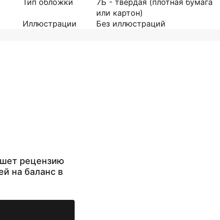
Тип обложки
7Б - твердая (плотная бумага
или картон)
Иллюстрации
Без иллюстраций
ишет рецензию
ей на баланс в