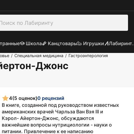
транные
Школа
Канцтовары
Игрушки
Лабиринт.
овье
Специальная медицина
Гастроэнтерология
/
/
Айертон-Джонс
4
(5 оценок)
0 рецензий
В книге, созданной под руководством известных
американских врачей Чарльза Ван Вэя III и
Кэрол- Айертон-Джонс, обсуждаются
важнейшие вопросы нутрициологии - науки о
питании. Привлечение к ее написанию