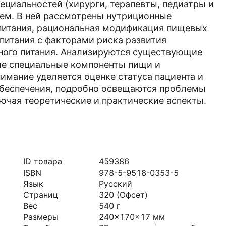
ециальностей (хирурги, терапевты, педиатры и
лем. В ней рассмотрены нутриционные
 питания, рациональная модификация пищевых
 питания с факторами риска развития
ного питания. Анализируются существующие
рые специальные компоненты пищи и
имание уделяется оценке статуса пациента и
обеспечения, подробно освещаются проблемы
лючая теоретические и практические аспекты.
ID товара
459386
ISBN
978-5-9518-0353-5
Язык
Русский
Страниц
320
(Офсет)
Вес
540
г
Размеры
240x170x17
мм