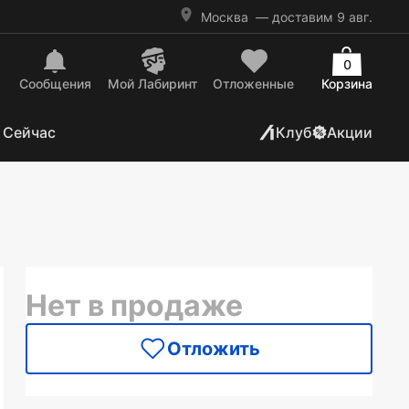
Москва
— доставим 9 авг.
0
Сообщения
Mой Лабиринт
Отложенные
Корзина
 Сейчас
Клуб
Акции
Нет в продаже
Отложить