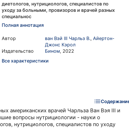
диетологов, нутрициологов, специалистов по
уходу за больными, провизоров и врачей разных
специальнос
Полная аннотация
Автор
ван Вэй III Чарльз В.
,
Айертон-
Джонс Кэрол
Издательство
Бином
,
2022
Все характеристики
Содержани
ных американских врачей Чарльза Ван Вэя III и
шие вопросы нутрициологии - науки о
огов, нутрициологов, специалистов по уходу