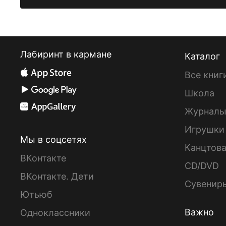
Лабиринт в кармане
Каталог
Все книг
Школа
Журнал
Игрушки
Мы в соцсетях
Канцтов
ВКонтакте
CD/DVD
ВКонтакте. Дети
Сувенир
Ютьюб
Важно
Одноклассники