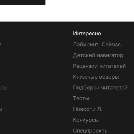
Интересно
и
Лабиринт. Сейчас
Детский навигатор
ы
Рецензии читателей
Книжные обзоры
ары
Подборки читателей
Тесты
ы
Новости Л.
Конкурсы
Спецпроекты