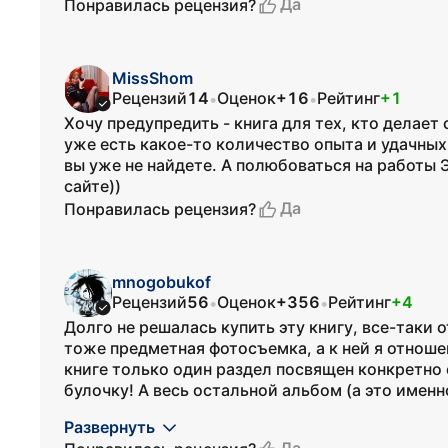
Да
Понравилась рецензия?
MissShom
Рецензий
14
Оценок
+16
Рейтинг
+1
•
•
Хочу предупредить - книга для тех, кто делает
уже есть какое-то количество опыта и удачных
вы уже не найдете. А полюбоваться на работы 
сайте))
Да
Понравилась рецензия?
mnogobukof
Рецензий
56
Оценок
+356
Рейтинг
+4
•
•
Долго не решалась купить эту книгу, все-таки о
тоже предметная фотосъемка, а к ней я отноше
книге только один раздел посвящен конкретно
булочку! А весь остальной альбом (а это именно
Развернуть