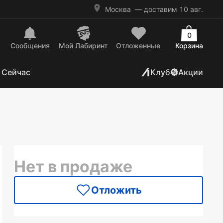
Москва
— доставим 10 авг.
0
Сообщения
Mой Лабиринт
Отложенные
Корзина
 Сейчас
Клуб
Акции
Нет в продаже
Отложить