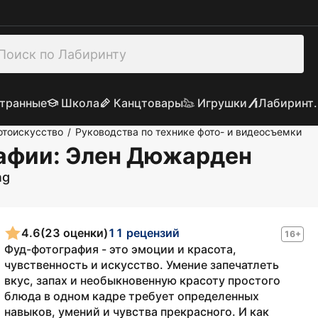
транные
Школа
Канцтовары
Игрушки
Лабиринт.
отоискусство
Руководства по технике фото- и видеосъемки
/
афии
: Элен Дюжарден
ng
4.6
(23 оценки)
11 рецензий
16+
Фуд-фотография - это эмоции и красота,
чувственность и искусство. Умение запечатлеть
вкус, запах и необыкновенную красоту простого
блюда в одном кадре требует определенных
навыков, умений и чувства прекрасного. И как