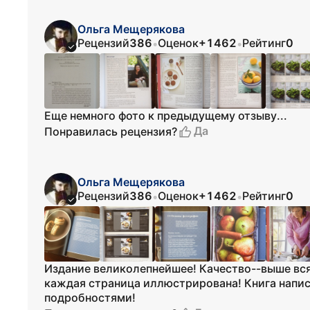
Ольга Мещерякова
Рецензий
386
Оценок
+1462
Рейтинг
0
•
•
Еще немного фото к предыдущему отзыву...
Да
Понравилась рецензия?
Ольга Мещерякова
Рецензий
386
Оценок
+1462
Рейтинг
0
•
•
Издание великолепнейшее! Качество--выше вся
каждая страница иллюстрирована! Книга напи
подробностями!