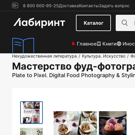
8 800 600-95-25
Доставка
Контакты
Задать вопрос
Каталог
Главное
Книги
Инос
Нехудожественная литература
Культура. Искусство
Ф
/
/
Мастерство фуд-фотогр
Plate to Pixel. Digital Food Photography & Styli