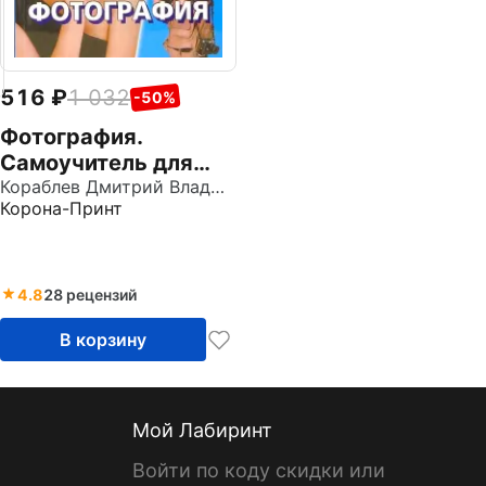
516
1 032
-50%
Фотография.
Самоучитель для
моделей и
Кораблев Дмитрий Владимирович
Корона-Принт
фотографов
4.8
28 рецензий
В корзину
Мой Лабиринт
Войти по коду скидки или