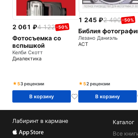
1 245
2 490
-50%
2 061
4 122
-50%
Библия фотографи
Фотосъемка со
Лезано Даниэль
АСТ
вспышкой
Келби Скотт
Диалектика
5
3 рецензии
5
2 рецензии
В корзину
В корзину
Лабиринт в кармане
Каталог
Все книг