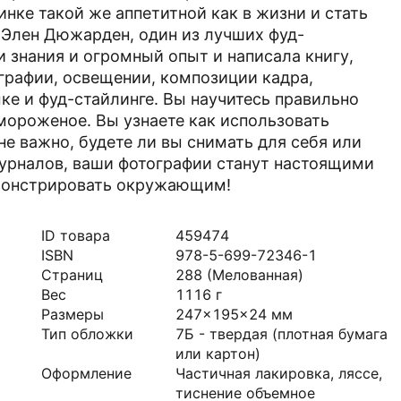
инке такой же аппетитной как в жизни и стать
 Элен Дюжарден, один из лучших фуд-
и знания и огромный опыт и написала книгу,
графии, освещении, композиции кадра,
ке и фуд-стайлинге. Вы научитесь правильно
мороженое. Вы узнаете как использовать
не важно, будете ли вы снимать для себя или
 журналов, ваши фотографии станут настоящими
монстрировать окружающим!
ID товара
459474
ISBN
978-5-699-72346-1
Страниц
288
(Мелованная)
Вес
1116
г
Размеры
247x195x24
мм
Тип обложки
7Б - твердая (плотная бумага
или картон)
Оформление
Частичная лакировка, ляссе,
тиснение объемное