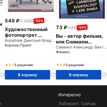
549
1 098
-50%
и
73
146
-50%
Художественный
фотопортрет.
Вы - автор фильма,
Композиция,
Кораблев Дмитрий Владимирович
или Снимаем
Корона-Принт
восприятие,
блокбастер у себя
Савенко Александр Викторович
психология
Феникс
дома
2.1
5 рецензий
3.8
5 рецензий
В корзину
В корзину
Интересно
и
Лабиринт. Сейчас