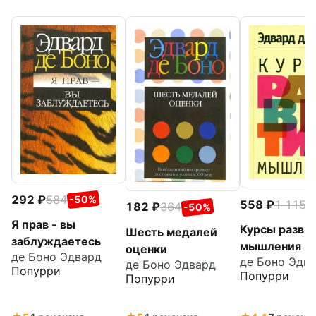
292
584
-50%
558
1 115
-
182
364
-50%
Я прав - вы
Курсы разви
Шесть медалей
заблуждаетесь
мышления
оценки
де Боно Эдвард
де Боно Эдв
де Боно Эдвард
Попурри
Попурри
Попурри