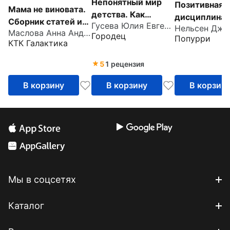
Непонятный мир
Позитивная
Мама не виновата.
детства. Как
дисциплина.
Сборник статей и
Гусева Юлия Евгеньевна
понять своего
Нельсен Дже
помочь детя
Маслова Анна Андреевна
рассказов для
Городец
Попурри
ребенка и
развить
КТК Галактика
родителей
подружиться с ним
сознательнос
5
1 рецензия
ответственн
В корзину
В корзину
В корзин
Мы в соцсетях
Каталог