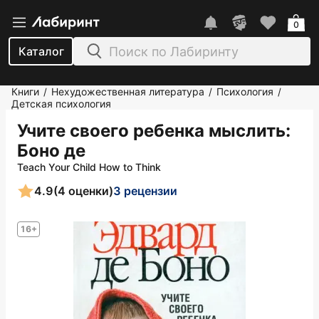
0
Каталог
Книги
Нехудожественная литература
Психология
/
/
/
Детская психология
Учите своего ребенка мыслить
:
Боно де
Teach Your Child How to Think
4.9
(4 оценки)
3 рецензии
16+