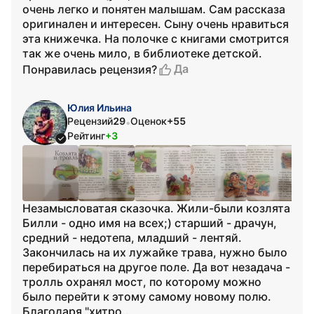
очень легко и понятен малышам. Сам рассказа
оригинален и интересен. Сыну очень нравиться
эта книжечка. На полочке с книгами смотрится
так же очень мило, в библиотеке детской.
Да
Понравилась рецензия?
Юлия Ильина
Рецензий
29
Оценок
+55
•
Рейтинг
+3
Незамысловатая сказочка. Жили-были козлята
Билли - одно имя на всех;) старший - драчун,
средний - недотепа, младший - лентяй.
Закончилась на их лужайке трава, нужно было
перебираться на другое поле. Да вот незадача -
тролль охранял мост, по которому можно
было перейти к этому самому новому полю.
Благодаря "хитро...