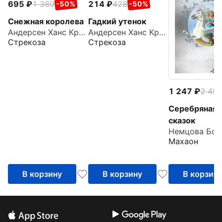
695
1 389
214
428
-50%
-50%
Снежная королева
Гадкий утенок
Андерсен Ханс Кристиан
Андерсен Ханс Кристиан
Стрекоза
Стрекоза
1 247
2 49
Серебряная 
сказок
Немцова Бож
Махаон
В корзину
В корзину
В корзин