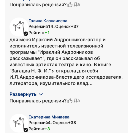
Да
Понравилась рецензия?
Галина Казначеева
Рецензий
14
Оценок
+37
•
Рейтинг
+1
для меня Ираклий Андронников-автор и
исполнитель известной телевизионной
программы "Ираклий Андронников
рассказывает", где он рассказывал об
известных артистах театра и кино. В книге
"Загадка Н. Ф. И." я открыла для себя
И.Л.Андронникова-блестящего исследователя,
литератора, изумительного влад...
Развернуть
Да
Понравилась рецензия?
Екатерина Минаева
Рецензий
4
Оценок
+38
•
Рейтинг
+3