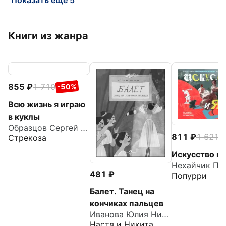
Показать еще 5
Книги из жанра
855
1 710
-50%
Всю жизнь я играю
в куклы
Образцов Сергей Владимирович
811
1 621
-
Стрекоза
Искусство и 
Нехайчик По
481
Попурри
Балет. Танец на
кончиках пальцев
Иванова Юлия Николаевна
Настя и Никита