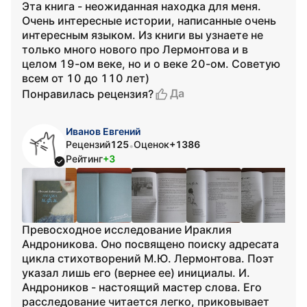
Эта книга - неожиданная находка для меня.
Очень интересные истории, написанные очень
интересным языком. Из книги вы узнаете не
только много нового про Лермонтова и в
целом 19-ом веке, но и о веке 20-ом. Советую
всем от 10 до 110 лет)
Да
Понравилась рецензия?
Иванов Евгений
Рецензий
125
Оценок
+1386
•
Рейтинг
+3
Превосходное исследование Ираклия
Андроникова. Оно посвящено поиску адресата
цикла стихотворений М.Ю. Лермонтова. Поэт
указал лишь его (вернее ее) инициалы. И.
Андроников - настоящий мастер слова. Его
расследование читается легко, приковывает