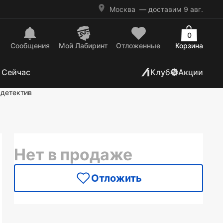
Москва
— доставим 9 авг.
0
Сообщения
Mой Лабиринт
Отложенные
Корзина
 Сейчас
Клуб
Акции
 детектив
Нет в продаже
Отложить