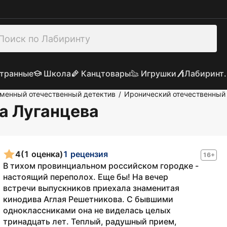
транные
Школа
Канцтовары
Игрушки
Лабиринт.
менный отечественный детектив
Иронический отечественный
/
на Луганцева
4
(1 оценка)
1 рецензия
16+
В тихом провинциальном российском городке -
настоящий переполох. Еще бы! На вечер
встречи выпускников приехала знаменитая
кинодива Аглая Решетникова. С бывшими
одноклассниками она не виделась целых
тринадцать лет. Теплый, радушный прием,