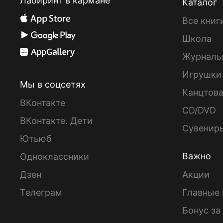
Лабиринт в кармане
Каталог
Все книг
Школа
Журнал
Игрушки
Мы в соцсетях
Канцтов
ВКонтакте
CD/DVD
ВКонтакте. Дети
Сувенир
Ютьюб
Важно
Одноклассники
Дзен
Акции
Телеграм
Главные 
Бонус за