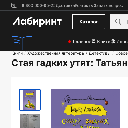
8 800 600-95-25
Доставка
Контакты
Задать вопрос
Каталог
Главное
Книги
Инос
Книги
Художественная литература
Детективы
Совре
/
/
/
Стая гадких утят
: Татья