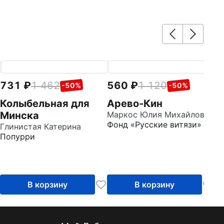
731
1 462
560
1 120
7
-50%
-50%
Колыбельная для
Арево-Кин
М
Минска
Маркос Юлия Михайловна
с
Фонд «Русские витязи»
Глинистая Катерина
Го
Попурри
Д
В корзину
В корзину