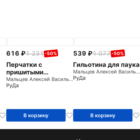
616
1 231
539
1 077
-50%
-50%
Перчатки с
Гильотина для паука
пришитыми
Мальцев Алексей Васильевич
РуДа
пальцами
Мальцев Алексей Васильевич
РуДа
В корзину
В корзину