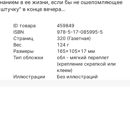
нанием в ее жизни, если бы не ошеломляющее
штучку" в конце вечера…
ID товара
459849
ISBN
978-5-17-085995-5
Страниц
320
(Газетная)
Вес
124
г
Размеры
165x105x17
мм
Тип обложки
обл - мягкий переплет
(крепление скрепкой или
клеем)
Иллюстрации
Без иллюстраций