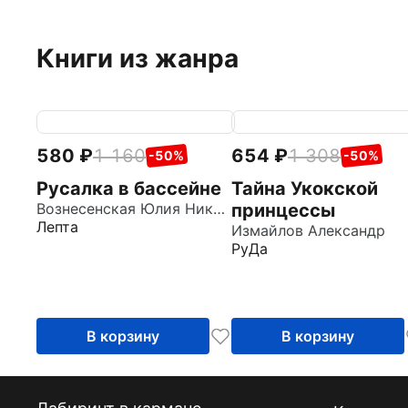
Книги из жанра
580
1 160
654
1 308
-50%
-50%
Русалка в бассейне
Тайна Укокской
Вознесенская Юлия Николаевна
принцессы
Лепта
Измайлов Александр
РуДа
В корзину
В корзину