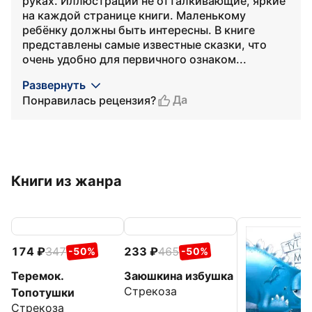
руках. Иллюстрации не отталкивающие, яркие
на каждой странице книги. Маленькому
ребёнку должны быть интересны. В книге
представлены самые известные сказки, что
очень удобно для первичного ознаком...
Развернуть
Да
Понравилась рецензия?
Книги из жанра
174
347
233
465
-50%
-50%
Теремок.
Заюшкина избушка
Стрекоза
Топотушки
Стрекоза