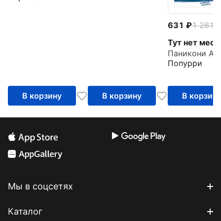
631
1 261
-
Тут нет мест
Паникони Ал
Попурри
В корзину
В корзину
В корзин
Мы в соцсетях
Каталог