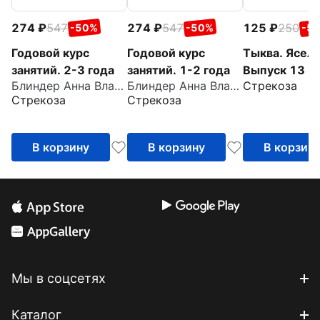
274
547
274
547
125
250
-50%
-50%
-5
Годовой курс
Годовой курс
Тыква. Ясель
занятий. 2-3 года
занятий. 1-2 года
Выпуск 13
Блиндер Анна Владимировна
Блиндер Анна Владимировна
Стрекоза
Стрекоза
Стрекоза
В корзину
В корзину
В корзин
Мы в соцсетях
Каталог