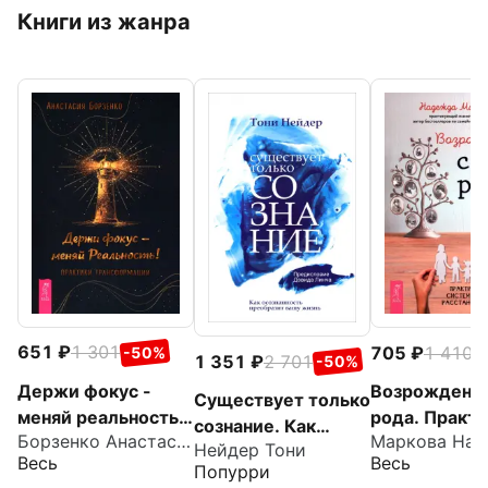
Книги из жанра
651
1 301
705
1 410
-50%
-
1 351
2 701
-50%
Держи фокус -
Возрождени
Существует только
меняй реальность!
рода. Практи
сознание. Как
Борзенко Анастасия
Практики
системных
Нейдер Тони
осознанность
Весь
Весь
трансформации
расстановок
Попурри
преобразит вашу