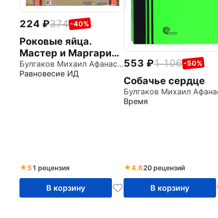
224
374
-40%
Роковые яйца.
Мастер и Маргарита
553
1 106
-50%
(главы из романа)
Булгаков Михаил Афанасьевич
Равновесие ИД
(CDmp3)
Собачье сердце
Время
5
1 рецензия
4.6
20 рецензий
В корзину
В корзину