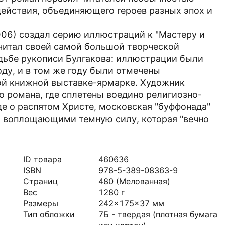
ействия, объединяющего героев разных эпох и
06) создал серию иллюстраций к "Мастеру и
считал своей самой большой творческой
удьбе рукописи Булгакова: иллюстрации были
оду, и в том же году были отмечены
й книжной выставке-ярмарке. Художник
о романа, где сплетены воедино религиозно-
де о распятом Христе, московская "буффонада"
, воплощающими темную силу, которая "вечно
ID товара
460636
ISBN
978-5-389-08363-9
Страниц
480
(Мелованная)
Вес
1280
г
Размеры
242x175x37
мм
Тип обложки
7Б - твердая (плотная бумага