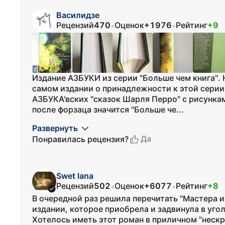
Василидзе
Рецензий
470
Оценок
+1976
Рейтинг
+9
•
•
Издание АЗБУКИ из серии "Больше чем книга". Н
самом издании о принадлежности к этой серии н
АЗБУКА'вских "сказок Шарля Перро" с рисунками
после форзаца значится "Больше че...
Развернуть
Да
Понравилась рецензия?
Swet lana
Рецензий
502
Оценок
+6077
Рейтинг
+8
•
•
В очередной раз решила перечитать "Мастера и
издании, которое приобрела и задвинула в уго
Хотелось иметь этот роман в приличном "неск