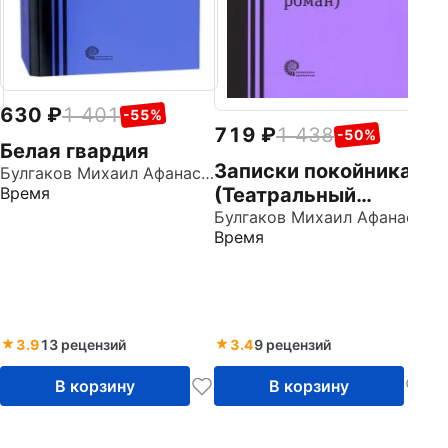
630
1 401
-55%
719
1 438
-50%
Белая гвардия
Записки покойника
Булгаков Михаил Афанасьевич
Время
(Театральный
роман). Дьяволиада.
Булгаков Михаил Афанасьевич
Время
Роковые яйца.
Тайному другу
3.9
13 рецензий
3.4
9 рецензий
В корзину
В корзину