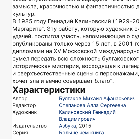
замысла, красочностью и фантастичностью д
культур.
В 1985 году Геннадий Калиновский (1929-20
Маргарите". Эту работу, которую художник 
удачей, постигла участь, напоминающая о с
опубликованы только через 15 лет, в 2001 г
дипломами на XV Московской международно
сумел передать всю сложность булгаковског
историческая мистерия, восходящая к леген
и сверхъестественные сцены с персонажами
хочет зла и вечно совершает благо".
Характеристики
Автор
Булгаков Михаил Афанасьевич
Редактор
Степанова Алла Сергеевна
Художник
Калиновский Геннадий
Владимирович
Издательство
Азбука
,
2015
Серия
Больше чем книга