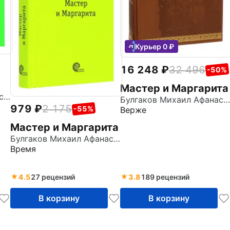
Курьер 0 ₽
16 248
32 496
-50%
Мастер и Маргарита
Булгаков Михаил Афанасьевич
Булгаков Михаил Афанасьевич
979
2 175
-55%
Верже
Мастер и Маргарита
Булгаков Михаил Афанасьевич
Время
4.5
27 рецензий
3.8
189 рецензий
В корзину
В корзину