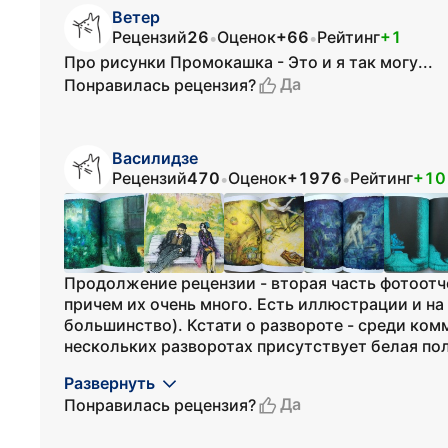
Ветер
Рецензий
26
Оценок
+66
Рейтинг
+1
•
•
Про рисунки Промокашка - Это и я так могу...
Да
Понравилась рецензия?
Василидзе
Рецензий
470
Оценок
+1976
Рейтинг
+10
•
•
Продолжение рецензии - вторая часть фотоотч
причем их очень много. Есть иллюстрации и на 
большинство). Кстати о развороте - среди ком
нескольких разворотах присутствует белая поло
Развернуть
Да
Понравилась рецензия?