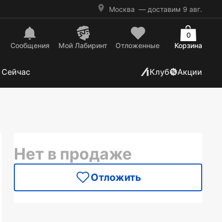
Москва
— доставим 9 авг.
0
Сообщения
Mой Лабиринт
Отложенные
Корзина
 Сейчас
Клуб
Акции
Нет в продаже
Отложить