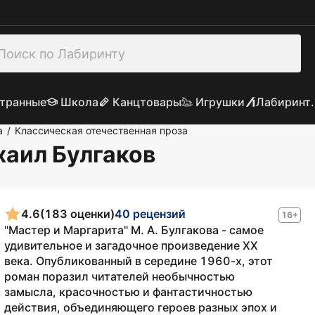
транные
Школа
Канцтовары
Игрушки
Лабиринт.
а
Классическая отечественная проза
/
хаил Булгаков
4.6
(183 оценки)
40 рецензий
16+
"Мастер и Маргарита" М. А. Булгакова - самое
удивительное и загадочное произведение XX
века. Опубликованный в середине 1960-х, этот
роман поразил читателей необычностью
замысла, красочностью и фантастичностью
действия, объединяющего героев разных эпох и