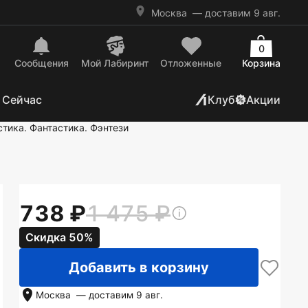
Москва
— доставим 9 авг.
0
Сообщения
Mой Лабиринт
Отложенные
Корзина
 Сейчас
Клуб
Акции
тика. Фантастика. Фэнтези
738
1 475
Скидка 50%
Добавить в корзину
Москва
— доставим
9 авг.