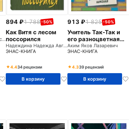
894
1 788
913
1 825
-50%
-50%
Как Витя с лесом
Учитель Так-Так и
поссорился
его разноцветная
Виткович Виктор Станиславович
Надеждина Надежда Августиновна
школа
Аким Яков Лазаревич
ЭНАС-КНИГА
ЭНАС-КНИГА
4.4
34 рецензии
4.3
39 рецензий
В корзину
В корзину