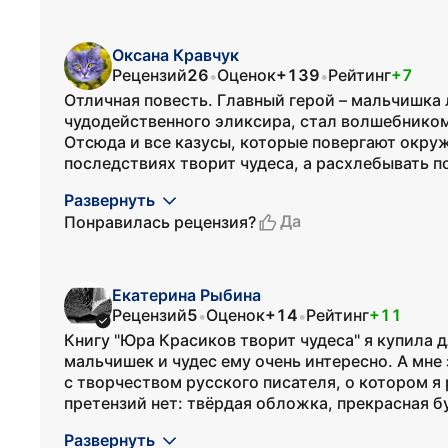
Оксана Кравчук
Рецензий
26
Оценок
+139
Рейтинг
+7
•
•
Отличная повесть. Главный герой – мальчишка 
чудодейственного эликсира, стал волшебником,
Отсюда и все казусы, которые повергают окру
последствиях творит чудеса, а расхлебывать п
Развернуть
Да
Понравилась рецензия?
Екатерина Рыбина
Рецензий
5
Оценок
+14
Рейтинг
+11
•
•
Книгу "Юра Красиков творит чудеса" я купила д
мальчишек и чудес ему очень интересно. А мне
с творчеством русского писателя, о котором я
претензий нет: твёрдая обложка, прекрасная бу
Развернуть