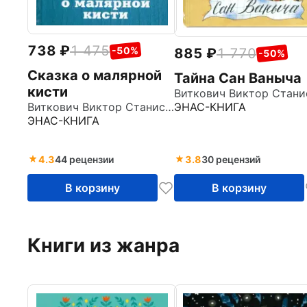
738
1 475
-50%
885
1 770
-50%
Сказка о малярной
Тайна Сан Ваныча
кисти
ЭНАС-КНИГА
Виткович Виктор Станиславович
ЭНАС-КНИГА
4.3
44 рецензии
3.8
30 рецензий
В корзину
В корзину
Книги из жанра