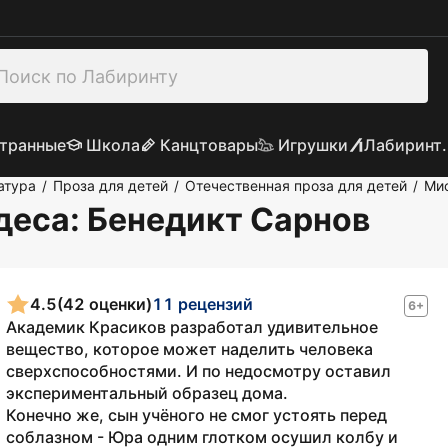
транные
Школа
Канцтовары
Игрушки
Лабиринт.
атура
Проза для детей
Отечественная проза для детей
Мис
/
/
/
деса
: Бенедикт Сарнов
4.5
(42 оценки)
11 рецензий
6+
Академик Красиков разработал удивительное
вещество, которое может наделить человека
сверхспособностями. И по недосмотру оставил
экспериментальный образец дома.
Конечно же, сын учёного не смог устоять перед
соблазном - Юра одним глотком осушил колбу и