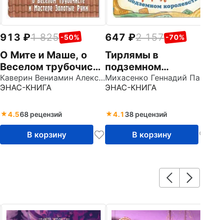
913
1 825
647
2 157
-50%
-70%
О Мите и Маше, о
Тирлямы в
Веселом трубочисте
подземном
и Мастере Золотые
Каверин Вениамин Александрович
королевстве
Михасенко Геннадий Павлович
ЭНАС-КНИГА
ЭНАС-КНИГА
Руки
4.5
68 рецензий
4.1
38 рецензий
В корзину
В корзину