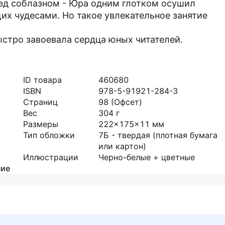
еред соблазном - Юра одним глотком осушил
их чудесами. Но такое увлекательное занятие
ыстро завоевала сердца юных читателей.
ID товара
460680
ISBN
978-5-91921-284-3
Страниц
98
(Офсет)
Вес
304
г
Размеры
222x175x11
мм
Тип обложки
7Б - твердая (плотная бумага
или картон)
Иллюстрации
Черно-белые + цветные
ние