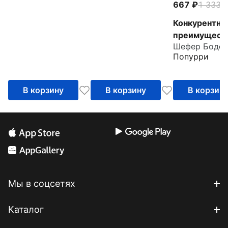
667
1 333
-
Конкурентно
преимущест
Шефер Бодо
Workbook
Попурри
В корзину
В корзину
В корзин
Мы в соцсетях
Каталог