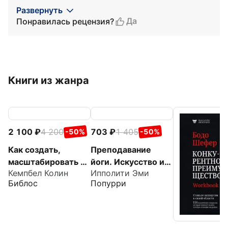
Развернуть
Да
Понравилась рецензия?
Книги из жанра
2 100
4 200
703
1 405
-50%
-50%
Как создать,
Преподавание
масштабировать и
йоги. Искусство и
Кемпбел Колин
Ипполити Эми
выгодно продать
бизнес
Библос
Попурри
стартап. Лучшие
стратегии
серийных
предпринимателей