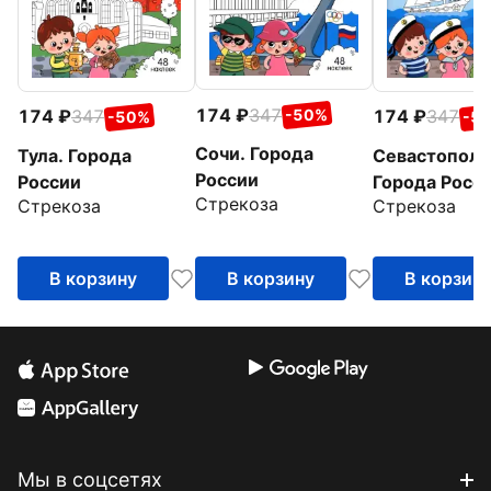
174
347
174
347
174
347
-50%
-50%
-5
Сочи. Города
Тула. Города
Севастополь
России
России
Города Росс
Стрекоза
Стрекоза
Стрекоза
В корзину
В корзину
В корзин
Мы в соцсетях