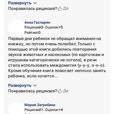
Развернуть
Да
Понравилась рецензия?
Анна Гаспарян
Рецензий
3
Оценок
+5
•
Рейтинг
0
Первые дни ребенок не обращал внимания на
книжку, но потом очень полюбил.Только с
помощью этой книги добились повторения
звуков животных и насекомых (по карточкам и
игрушкам категорически не хотела), в речи
стала использовать междометия (у-у-у, о-о-о).
Кроме обучения книга помогает неплохо занять
ребенка, если хочется...
Развернуть
Да
Понравилась рецензия?
Мария Загребина
Рецензий
1
Оценок
+4
•