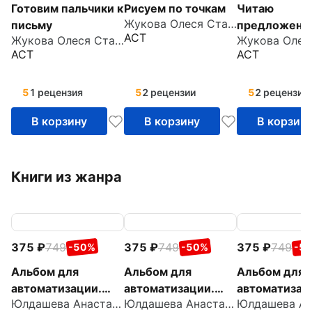
Готовим пальчики к
Рисуем по точкам
Читаю
Жукова Олеся Станиславовна
письму
предложени
АСТ
Жукова Олеся Станиславовна
АСТ
АСТ
5
1 рецензия
5
2 рецензии
5
2 рецензии
В корзину
В корзину
В корзин
Книги из жанра
375
749
375
749
375
749
-50%
-50%
-5
Альбом для
Альбом для
Альбом для
автоматизации.
автоматизации.
автоматизац
Юлдашева Анастасия Павловна
Юлдашева Анастасия Павловна
Звук Ш
Звук С
Звук Р