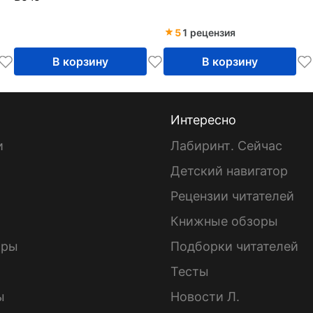
5
1 рецензия
В корзину
В корзину
Интересно
и
Лабиринт. Сейчас
Детский навигатор
ы
Рецензии читателей
Книжные обзоры
ары
Подборки читателей
Тесты
ы
Новости Л.