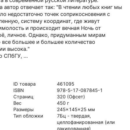
ета в современной русской литературе.
а автор отвечает так: "В чтении любых книг мы
ло недостаточно точек соприкосновения с
ленную, систему координат, где живут
молость и происходит вечная Ночь от
моё, личное. Однако, придуманным мирам
о все большее и большее количество
ии высока."
СПбГУ, ...
ID товара
461095
ISBN
978-5-17-087845-1
Страниц
320
(Офсет)
Вес
450
г
Размеры
245x145x25
мм
Тип обложки
7Бц - твердая,
целлофанированная (или
лакированная)