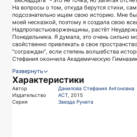
"Веснадцать" - это не точка, но запятая отсч
На вопросы о том, откуда берутся стихи, сам
подсознательно ищем свою историю. Мне бы
моей несказкой, поэтому я создала свою все
Надпропастьюворженщины, растёт Неудержи
Понедельника. Я думала, это очень сильно 
свойственно привлекать в свое пространств
"сограждан", если степень волшебства истор
Стефания окончила Академическую Гимназию 
Развернуть
Характеристики
Автор
Данилова Стефания Антоновна
Издательство
АСТ
,
2015
Серия
Звезда Рунета