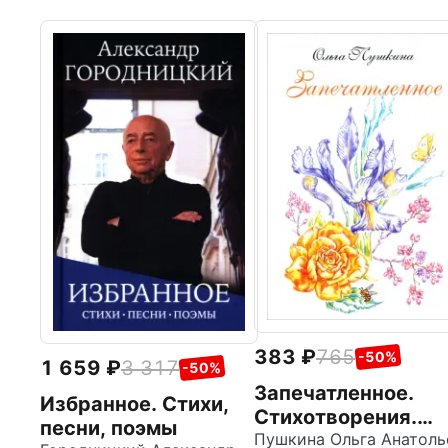
383
765
-50%
1 659
3 317
-50%
Запечатленное.
Избранное. Стихи,
Стихотворения.
песни, поэмы
Избранное