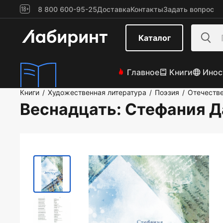
8 800 600-95-25
Доставка
Контакты
Задать вопрос
Каталог
Главное
Книги
Инос
Книги
Художественная литература
Поэзия
Отечестве
/
/
/
Веснадцать
: Стефания 