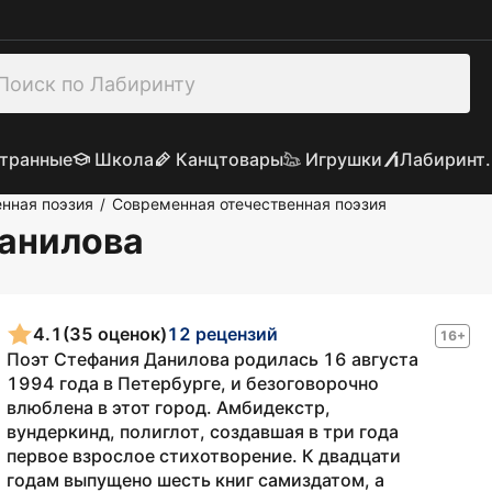
транные
Школа
Канцтовары
Игрушки
Лабиринт.
нная поэзия
Современная отечественная поэзия
/
Данилова
4.1
(35 оценок)
12 рецензий
16+
Поэт Стефания Данилова родилась 16 августа
1994 года в Петербурге, и безоговорочно
влюблена в этот город. Амбидекстр,
вундеркинд, полиглот, создавшая в три года
первое взрослое стихотворение. К двадцати
годам выпущено шесть книг самиздатом, а