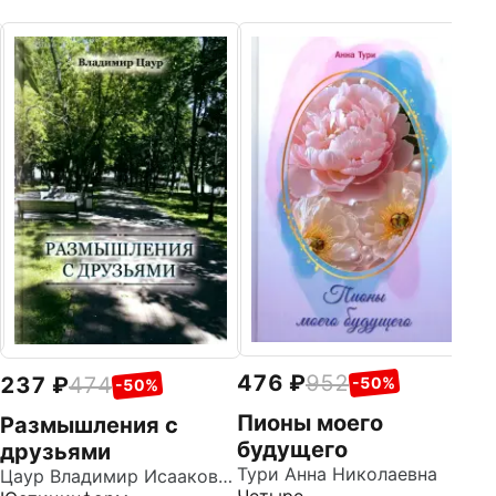
4
Р
Р
д
Ве
С
476
952
237
474
-50%
-50%
Пионы моего
Размышления с
будущего
друзьями
Тури Анна Николаевна
Цаур Владимир Исаакович