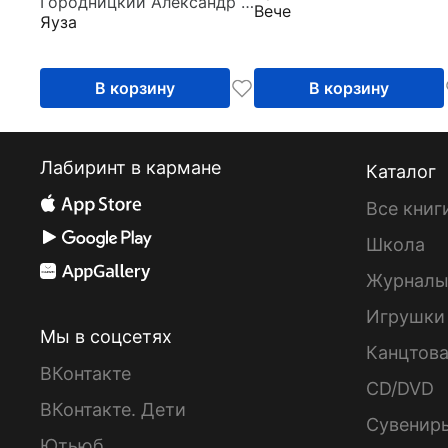
Городницкий Александр Моисеевич
Вече
Яуза
В корзину
В корзину
Лабиринт в кармане
Каталог
Все книг
Школа
Журнал
Игрушки
Мы в соцсетях
Канцтов
ВКонтакте
CD/DVD
ВКонтакте. Дети
Сувенир
Ютьюб