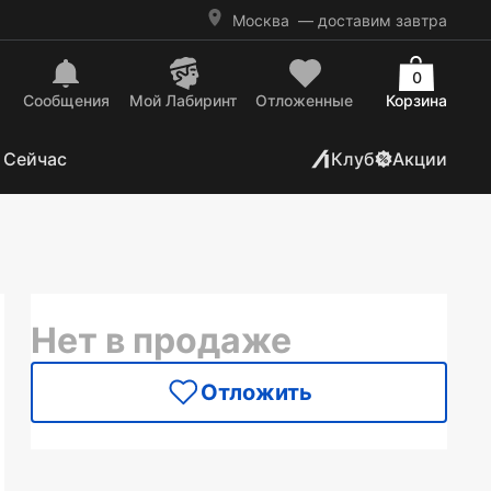
Москва
— доставим завтра
0
Сообщения
Mой Лабиринт
Отложенные
Корзина
 Сейчас
Клуб
Акции
Нет в продаже
Отложить