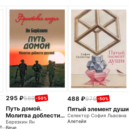
295
589
488
975
-50%
-50%
Путь домой.
Пятый элемент души
Молитва доблести
Селектор София Львовна
Алетейя
русской
Березкин Ян
Пушкина Ольга Анатольевна
Вече