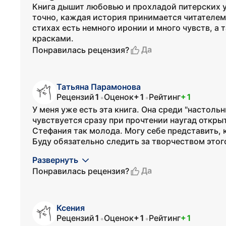
Книга дышит любовью и прохладой питерских у
точно, каждая история принимается читателем 
стихах есть немного иронии и много чувств, а
красками.
Да
Понравилась рецензия?
Татьяна Парамонова
Рецензий
1
Оценок
+1
Рейтинг
+1
•
•
У меня уже есть эта книга. Она среди "настоль
чувствуется сразу при прочтении наугад откры
Стефания так молода. Могу себе представить, ка
Буду обязательно следить за творчеством этого
Развернуть
Да
Понравилась рецензия?
Ксения
Рецензий
1
Оценок
+1
Рейтинг
+1
•
•