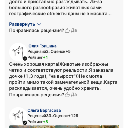
долго и пристально разглядывать. Из-за
большого разнообразия животных сами
географические объекты даны не в масшта...
Развернуть
Да
Понравилась рецензия?
Юлия Гришина
Рецензий
2
Оценок
+5
•
Рейтинг
+1
Очень хорошая карта!Животые изображеы
четко и соответствуют реальости.Я заказала
дочке (1,3 года), "на вырост"))Не смогла
пройти мимо такой замечательной вещи.Карта
раскладывается, очень удобно хранить.
Да
Понравилась рецензия?
Ольга Варгасова
Рецензий
33
Оценок
+129
•
Рейтинг
+8