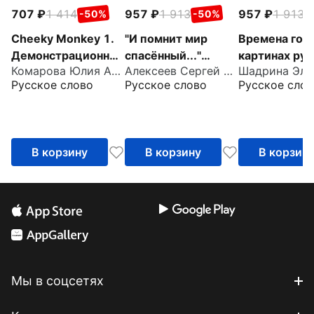
707
1 414
957
1 913
957
1 913
-50%
-50%
-
Cheeky Monkey 1.
"И помнит мир
Времена года
Демонстрационны
спасённый..."
картинах рус
Комарова Юлия Александровна
Алексеев Сергей Петрович
е карточки.
Демонстрационны
художников.
Русское слово
Русское слово
Русское слов
Средняя группа. 4-
е материалы для
Демонстрац
5 лет
детского сада
е материалы
детского сад
В корзину
В корзину
В корзин
Мы в соцсетях