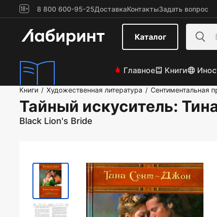
8 800 600-95-25
Доставка
Контакты
Задать вопрос
Каталог
Главное
Книги
Инос
Книги
Художественная литература
Сентиментальная п
/
/
Тайный искуситель
: Тин
Black Lion's Bride