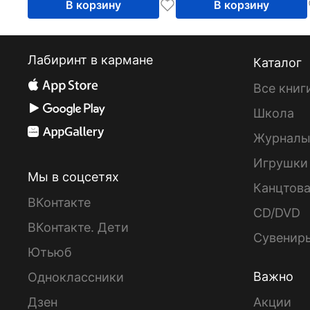
В корзину
В корзину
Лабиринт в кармане
Каталог
Все книг
Школа
Журнал
Игрушки
Мы в соцсетях
Канцтов
ВКонтакте
CD/DVD
ВКонтакте. Дети
Сувенир
Ютьюб
Важно
Одноклассники
Дзен
Акции