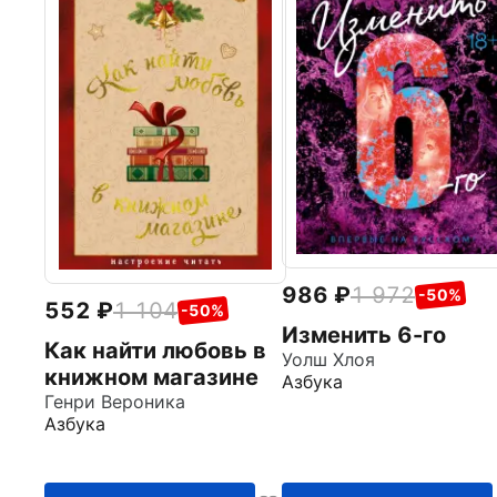
986
1 972
-50%
552
1 104
-50%
Изменить 6-го
Как найти любовь в
Уолш Хлоя
книжном магазине
Азбука
Генри Вероника
Азбука