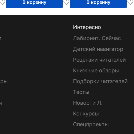
В корзину
В корзину
Интересно
и
Лабиринт. Сейчас
Детский навигатор
ы
Рецензии читателей
Книжные обзоры
ары
Подборки читателей
Тесты
ы
Новости Л.
Конкурсы
Спецпроекты