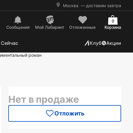
Москва
— доставим завтра
0
Сообщения
Mой Лабиринт
Отложенные
Корзина
 Сейчас
Клуб
Акции
тиментальный роман
Нет в продаже
Отложить