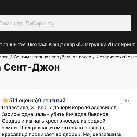
транные
Школа
Канцтовары
Игрушки
Лабиринт.
роза
Сентиментальная зарубежная проза
Исторический сен
/
/
а Сент-Джон
5
(1 оценка)
0 рецензий
18+
Палестина, XII век. У дочери короля ассасинов
Захиры одна цель - убить Ричарда Львиное
Сердце и изгнать крестоносцев из родной
земли. Прекрасная и смертельно опасная,
красавица проникает во дворец. Но, оказавшись