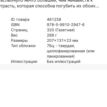
вспыхнуло нечто большее, чем ненависть к
расть, которая способна погубить их обоих...
ID товара
461258
ISBN
978-5-9910-2947-6
Страниц
320
(Газетная)
Вес
268
г
Размеры
207x131x23
мм
Тип обложки
7Бц - твердая,
целлофанированная (или
лакированная)
Иллюстрации
Без иллюстраций