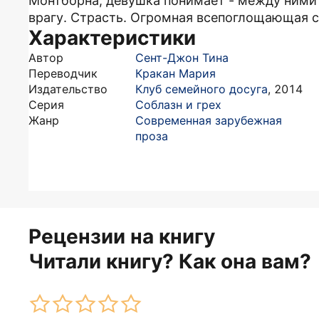
Монтборна, девушка понимает - между ними 
врагу. Страсть. Огромная всепоглощающая ст
Характеристики
Автор
Сент-Джон Тина
Переводчик
Кракан Мария
Издательство
Клуб семейного досуга
,
2014
Серия
Соблазн и грех
Жанр
Современная зарубежная
проза
Рецензии на книгу
Читали книгу? Как она вам?