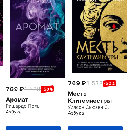
769
1 538
-50%
769
1 538
-50%
Месть
Аромат
Клитемнестры
Ришардо Поль
Уилсон Сьюзен С.
Азбука
Азбука