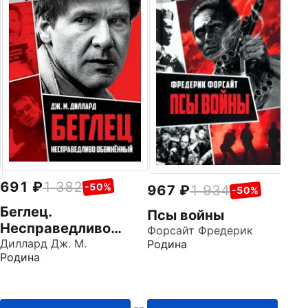
Д
Фо
Ро
691
1 382
-50%
967
1 934
-50%
Беглец.
Псы войны
Несправедливо
Форсайт Фредерик
обвиненный
Диллард Дж. М.
Родина
Родина