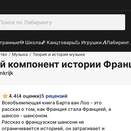
транные
Школа
Канцтовары
Игрушки
Лабиринт.
ство
Музыка
Теория и история музыки
/
/
й компонент истории Фран
krijk
4.4
(4 оценки)
5 рецензий
Всеобъемлющая книга Барта ван Лоо - это
рассказ о том, как Франция стала Францией, а
шансон - шансоном.
Рассказ о французском шансоне не
ограничивается историей, он затрагивает и