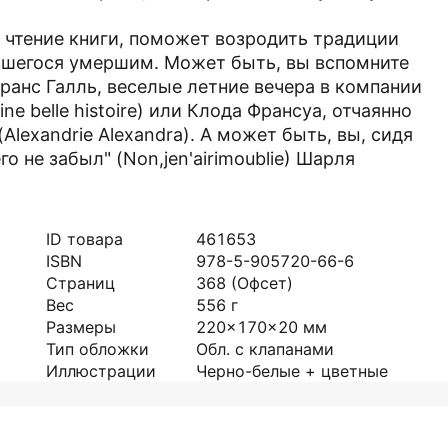
к чтение книги, поможет возродить традиции
явшегося умершим. Может быть, вы вспомните
Франс Галль, веселые летние вечера в компании
e belle histoire) или Клода Франсуа, отчаянно
lexandrie Alexandra). А может быть, вы, сидя
го не забыл" (Non,jen'airimoublie) Шарля
ID товара
461653
ISBN
978-5-905720-66-6
Страниц
368
(Офсет)
Вес
556
г
Размеры
220x170x20
мм
Тип обложки
Обл. с клапанами
Иллюстрации
Черно-белые + цветные