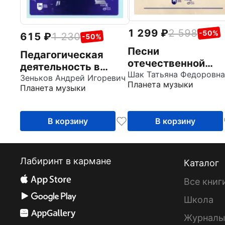
1 299
2 598
-50%
615
1 230
-50%
Песни
Педагогическая
отечественной
деятельность в
эстрады. Жанры,
Шак Татьяна Федоровна
оркестровом классе
Зеньков Андрей Игоревич
Планета музыки
стили, имена.
Планета музыки
у студентов
Учебное пособие
колледжей
искусств. Учебное
В корзину
В корзину
пособие
Лабиринт в кармане
Каталог
Все книг
Школа
Журнал