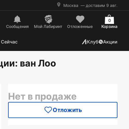
Москва
— доставим 9 авг.
0
Сообщения
Mой Лабиринт
Отложенные
Корзина
 Сейчас
Клуб
Акции
ции
: ван Лоо
Нет в продаже
Отложить