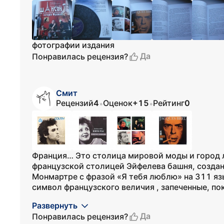
фотографии издания
Да
Понравилась рецензия?
Смит
Рецензий
4
Оценок
+15
Рейтинг
0
•
•
Франция… Это столица мировой моды и город
французской столицей Эйфелева башня, созда
Монмартре с фразой «Я тебя люблю» на 311 яз
символ французского величия , запеченные, по
Развернуть
Да
Понравилась рецензия?