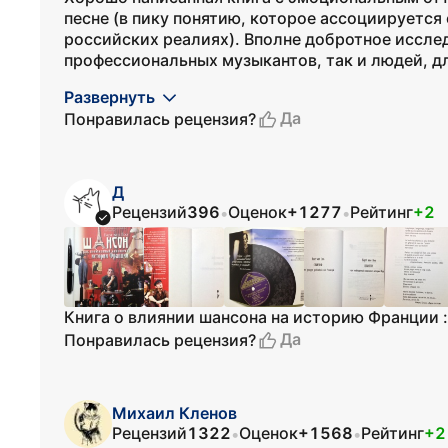
песне (в пику понятию, которое ассоциируется
российских реалиях). Вполне добротное иссле
профессиональных музыкантов, так и людей, дл
Развернуть
Да
Понравилась рецензия?
Д
Рецензий
396
Оценок
+1277
Рейтинг
+2
•
•
Книга о влиянии шансона на историю Франции :
Да
Понравилась рецензия?
Михаил Кленов
Рецензий
1322
Оценок
+1568
Рейтинг
+2
•
•