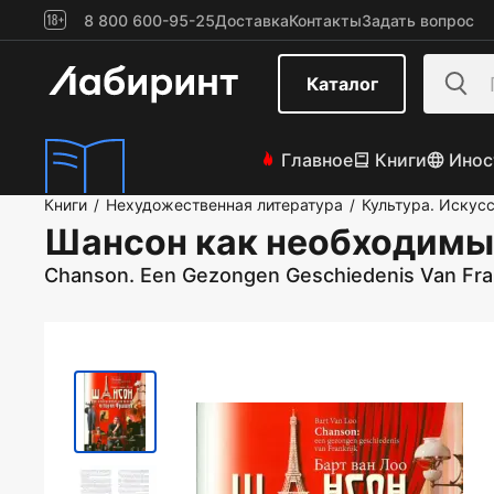
8 800 600-95-25
Доставка
Контакты
Задать вопрос
Каталог
Главное
Книги
Инос
Книги
Нехудожественная литература
Культура. Искус
/
/
Шансон как необходимы
Chanson. Een Gezongen Geschiedenis Van Fran