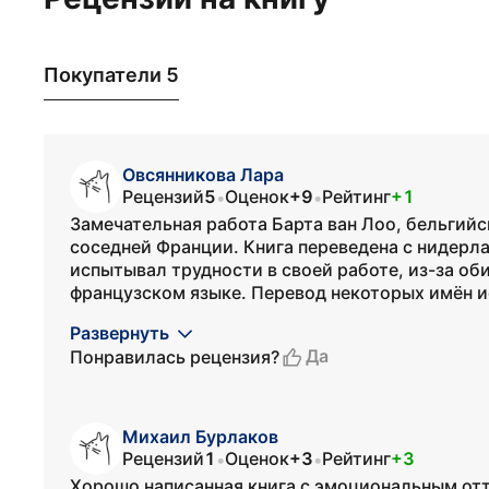
Покупатели 5
Овсянникова Лара
Рецензий
5
Оценок
+9
Рейтинг
+1
•
•
Замечательная работа Барта ван Лоо, бельгийс
соседней Франции. Книга переведена с нидерл
испытывал трудности в своей работе, из-за об
французском языке. Перевод некоторых имён и
Развернуть
Да
Понравилась рецензия?
Михаил Бурлаков
Рецензий
1
Оценок
+3
Рейтинг
+3
•
•
Хорошо написанная книга с эмоциональным от