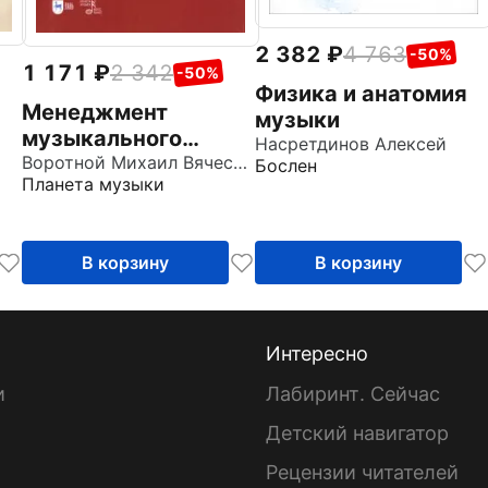
2 382
4 763
-50%
1 171
2 342
-50%
Физика и анатомия
Менеджмент
музыки
музыкального
Насретдинов Алексей
искусства. Учебное
Воротной Михаил Вячеславович
Бослен
Планета музыки
пособие
В корзину
В корзину
Интересно
и
Лабиринт. Сейчас
Детский навигатор
ы
Рецензии читателей