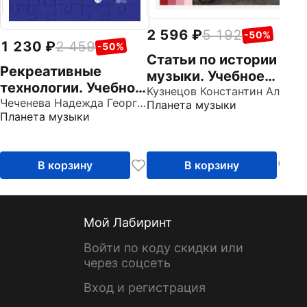
2 596
5 192
-50%
1 230
2 459
-50%
Статьи по истории
Рекреативные
музыки. Учебное
технологии. Учебно-
пособие
Кузнецов Константин Алексеевич
методическое
Чеченева Надежда Георгиевна
Планета музыки
Планета музыки
пособие
В корзину
В корзину
Мой Лабиринт
Войти по коду скидки или
через соцсеть
Вход и регистрация