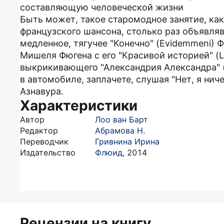
составляющую человеческой жизни
Быть может, такое старомодное занятие, ка
французского шансона, столько раз объявл
медленное, тягучее "Конечно" (Evidemmeni) 
Мишеля Фюгена с его "Красивой историей" (Lin
выкрикивающего "Александрия Александра" (A
в автомобиле, заплачете, слушая "Нет, я ниче
Азнавура.
Характеристики
Автор
Лоо ван Барт
Редактор
Абрамова Н.
Переводчик
Гривнина Ирина
Издательство
Флюид
,
2014
Рецензии на книгу