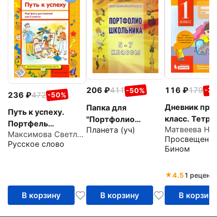
116
179
206
411
-3
-50%
236
472
-50%
Дневник прое
Папка для
Путь к успеху.
класс. Тетр
"Портфолио
Портфель
Планета (уч)
школьника" 5-7
Максимова Светлана Валентиновна
достижений для 2
Просвещение
класс
Русское слово
класса
Бином
общеобразователь
ных организаций.
4.5
1 реценз
ФГОС
В корзину
В корзину
В корзин