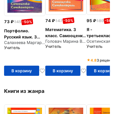
74
147
95
189
-50%
-50
73
145
-50%
Математика. 3
Я -
Портфолио.
класс. Самооценка.
третьекласс
Русский язык. 3
Головач Марина Витальевна
Самоконтроль.
Портфолио
Салахеева Маргарита Леонидовна
класс. Самооценка.
Учитель
Учитель
Учитель
Портфолио
учащегося. 
Самоконтроль.
учащегося. ФГОС
ФГОС
4.8
3 реценз
В корзину
В корзину
В корзин
Книги из жанра