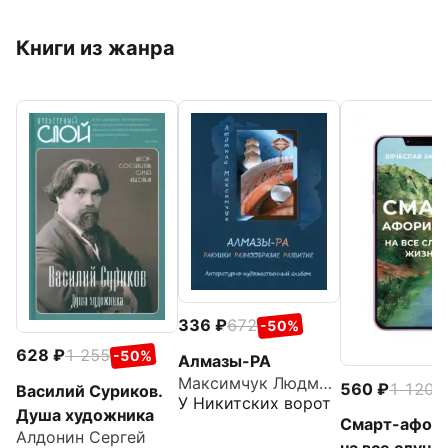
Книги из жанра
336
672
-50%
628
1 255
-50%
Алмазы-РА
Максимчук Людмила Викторовна
560
1 120
-
Василий Суриков.
У Никитских ворот
Душа художника
Смарт-афор
Алдонин Сергей