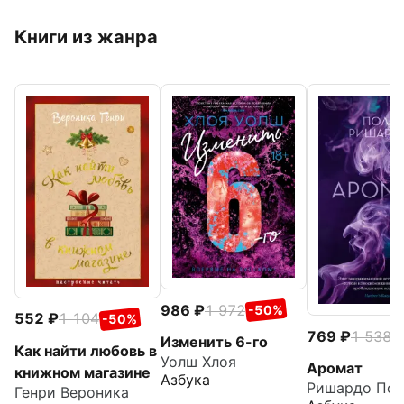
Книги из жанра
986
1 972
-50%
552
1 104
-50%
769
1 538
-
Изменить 6-го
Как найти любовь в
Уолш Хлоя
Аромат
книжном магазине
Азбука
Ришардо Пол
Генри Вероника