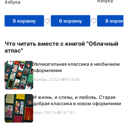
Азбука
Азбука
В корзину
В корзину
В корзин
Что читать вместе с книгой "Облачный
атлас"
Увлекательная классика в необычном
оформлении
Ноябрь 2022
•
50 836
И жизнь, и слезы, и любовь. Старая
добрая классика в новом оформлении
Март 2021
•
19 791