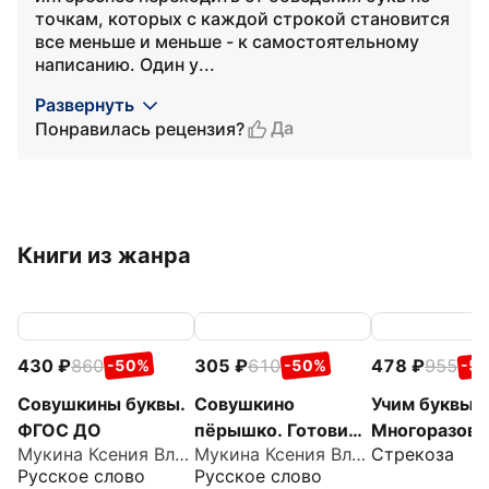
точкам, которых с каждой строкой становится
все меньше и меньше - к самостоятельному
написанию. Один у...
Развернуть
Да
Понравилась рецензия?
Книги из жанра
430
860
305
610
478
955
-50%
-50%
-5
Совушкины буквы.
Совушкино
Учим буквы.
ФГОС ДО
пёрышко. Готовим
Многоразов
Мукина Ксения Владимировна
Мукина Ксения Владимировна
Стрекоза
руку к письму.
рабочие тет
Русское слово
Русское слово
ФГОС ДО