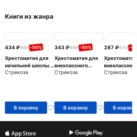
Книги из жанра
434
868
343
686
287
573
-50%
-50%
-5
Хрестоматия для
Хрестоматия для
Хрестоматия
начальной школы.
внеклассного
внеклассног
Стрекоза
Стрекоза
Стрекоза
1-4 классы
чтения. 2 класс
чтения. 1 кл
В корзину
В корзину
В корзин