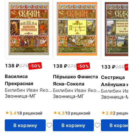
138
275
138
275
-50%
-50%
133
266
-5
Василиса
Пёрышко Финиста
Сестрица
Прекрасная
Ясна-Сокола
Алёнушка и 
Билибин Иван Яковлевич
Билибин Иван Яковлевич
Иванушка. Б
Звонница-МГ
Звонница-МГ
Звонница-МГ
Уточка
3.4
18 рецензий
4.3
10 рецензий
2.8
2 реценз
В корзину
В корзину
В корзин